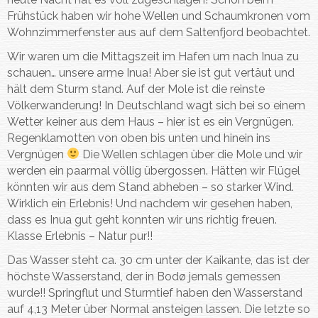
Frühstück haben wir hohe Wellen und Schaumkronen vom
Wohnzimmerfenster aus auf dem Saltenfjord beobachtet.
Wir waren um die Mittagszeit im Hafen um nach Inua zu
schauen… unsere arme Inua! Aber sie ist gut vertäut und
hält dem Sturm stand. Auf der Mole ist die reinste
Völkerwanderung! In Deutschland wagt sich bei so einem
Wetter keiner aus dem Haus – hier ist es ein Vergnügen.
Regenklamotten von oben bis unten und hinein ins
Vergnügen
Die Wellen schlagen über die Mole und wir
werden ein paarmal völlig übergossen. Hätten wir Flügel
könnten wir aus dem Stand abheben – so starker Wind.
Wirklich ein Erlebnis! Und nachdem wir gesehen haben,
dass es Inua gut geht konnten wir uns richtig freuen.
Klasse Erlebnis – Natur pur!!
Das Wasser steht ca. 30 cm unter der Kaikante, das ist der
höchste Wasserstand, der in Bodø jemals gemessen
wurde!! Springflut und Sturmtief haben den Wasserstand
auf 4,13 Meter über Normal ansteigen lassen. Die letzte so