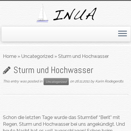
Skip
to
Home
»
Uncategorized
»
Sturm und Hochwasser
content
Sturm und Hochwasser
This entry was posted in
on
26.11.2011
by
Karin Rodegerdts
Uncategorized
Schon die letzten Tage wurde das Sturmtief “Berit” mit
Regen, Sturm und Hochwasser bei uns angekündigt. Und
heute Nacht hat es voll zugeschlagen! Schon beim