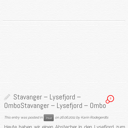
Stavanger – Lysefjord –
8
Ombo
Stavanger – Lysefjord – Ombo
This entry was posted in
on
26.06.2011
by
Karin Rodegerdts
Inua
Heute haben wir einen Abstecher in den Lysefjord zum