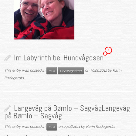
6
Im Labyrinth bei Hundvågosen
This entry was posted in
on
30.06.2011
by
Karin
Inua
Uncategorized
Rodegerdts
Langevåg på Bømlo – Sagvåg
Langevåg
på Bømlo – Sagvåg
This entry was posted in
on
29.06.2011
by
Karin Rodegerdts
Inua