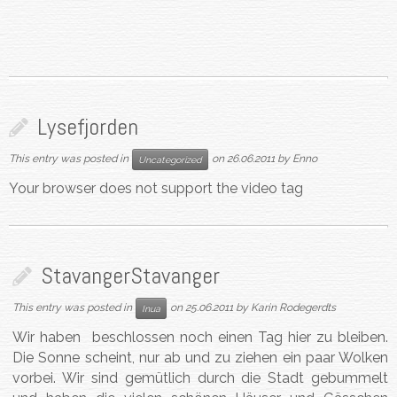
Lysefjorden
This entry was posted in
on
26.06.2011
by
Enno
Uncategorized
Your browser does not support the video tag
Stavanger
Stavanger
This entry was posted in
on
25.06.2011
by
Karin Rodegerdts
Inua
Wir haben beschlossen noch einen Tag hier zu bleiben.
Die Sonne scheint, nur ab und zu ziehen ein paar Wolken
vorbei. Wir sind gemütlich durch die Stadt gebummelt