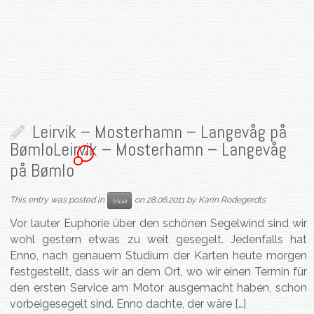
Leirvik – Mosterhamn – Langevåg på
Bømlo
Leirvik – Mosterhamn – Langevåg
4
på Bømlo
This entry was posted in
on
28.06.2011
by
Karin Rodegerdts
Inua
Vor lauter Euphorie über den schönen Segelwind sind wir
wohl gestern etwas zu weit gesegelt. Jedenfalls hat
Enno, nach genauem Studium der Karten heute morgen
festgestellt, dass wir an dem Ort, wo wir einen Termin für
den ersten Service am Motor ausgemacht haben, schon
vorbeigesegelt sind. Enno dachte, der wäre […]