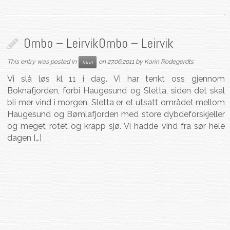
Ombo – Leirvik
Ombo – Leirvik
This entry was posted in
on
27.06.2011
by
Karin Rodegerdts
Inua
Vi slå løs kl 11 i dag. Vi har tenkt oss gjennom
Boknafjorden, forbi Haugesund og Sletta, siden det skal
bli mer vind i morgen. Sletta er et utsatt området mellom
Haugesund og Bømlafjorden med store dybdeforskjeller
og meget rotet og krapp sjø. Vi hadde vind fra sør hele
dagen […]