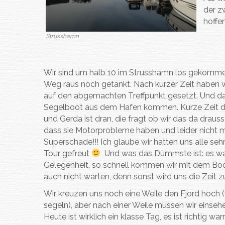
der z
hoffe
Strusshamn
Wir sind um halb 10 im Strusshamn los gekomm
Weg raus noch getankt. Nach kurzer Zeit haben w
auf den abgemachten Treffpunkt gesetzt. Und da
Segelboot aus dem Hafen kommen. Kurze Zeit da
und Gerda ist dran, die fragt ob wir das da drauss
dass sie Motorprobleme haben und leider nicht
Superschade!!! Ich glaube wir hatten uns alle se
Tour gefreut
Und was das Dümmste ist: es war
Gelegenheit, so schnell kommen wir mit dem Boot
auch nicht warten, denn sonst wird uns die Zeit 
Wir kreuzen uns noch eine Weile den Fjord hoch (
segeln), aber nach einer Weile müssen wir einseh
Heute ist wirklich ein klasse Tag, es ist richtig w