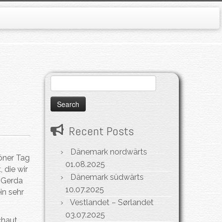
Search
for:
Recent Posts
Dänemark nordwärts
öner Tag
01.08.2025
 die wir
Dänemark südwärts
 Gerda
10.07.2025
in sehr
Vestlandet – Sørlandet
03.07.2025
chaut,