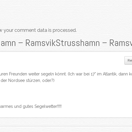
w your comment data is processed.
hamn – Ramsvik
Strusshamn – Ramsv
Re
uren Freunden weiter segeln könnt. (Ich war bei 17° im Atlantik, dann k
n der Nordsee stürzen, oder?)
rmes und gutes Segelwetter!!!!!