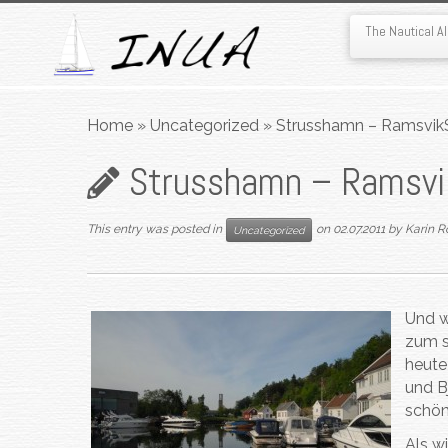
The Nautical 
Skip
to
Home
»
Uncategorized
»
Strusshamn – Ramsvik
content
Strusshamn – Ramsvi
This entry was posted in
on
02.07.2011
by
Karin R
Uncategorized
Und w
zum s
heute
und B
schön
Als w