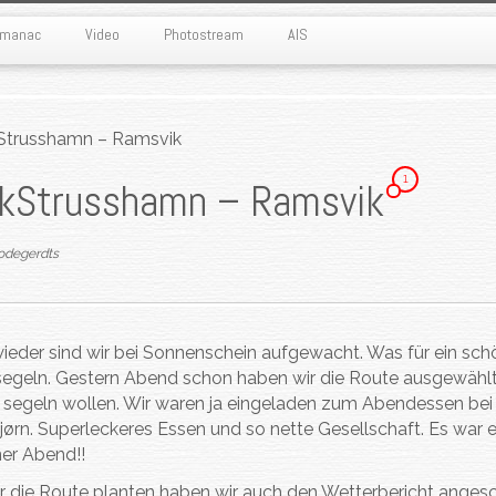
Almanac
Video
Photostream
AIS
Strusshamn – Ramsvik
1
k
Strusshamn – Ramsvik
odegerdts
ieder sind wir bei Sonnenschein aufgewacht. Was für ein sch
egeln. Gestern Abend schon haben wir die Route ausgewählt,
 segeln wollen. Wir waren ja eingeladen zum Abendessen bei
jørn. Superleckeres Essen und so nette Gesellschaft. Es war e
er Abend!!
ir die Route planten haben wir auch den Wetterbericht anges