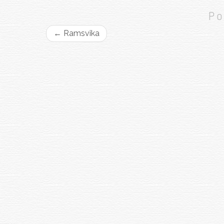
Po
←
Ramsvika