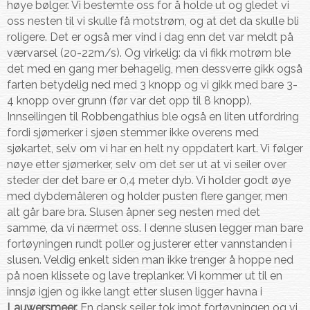
høye bølger. Vi bestemte oss for å holde ut og gledet vi
oss nesten til vi skulle få motstrøm, og at det da skulle bli
roligere. Det er også mer vind i dag enn det var meldt på
værvarsel (20-22m/s). Og virkelig: da vi fikk motrøm ble
det med en gang mer behagelig, men dessverre gikk også
farten betydelig ned med 3 knopp og vi gikk med bare 3-
4 knopp over grunn (før var det opp til 8 knopp).
Innseilingen til Robbengathius ble også en liten utfordring
fordi sjømerker i sjøen stemmer ikke overens med
sjøkartet, selv om vi har en helt ny oppdatert kart. Vi følger
nøye etter sjømerker, selv om det ser ut at vi seiler over
steder der det bare er 0,4 meter dyb. Vi holder godt øye
med dybdemåleren og holder pusten flere ganger, men
alt går bare bra. Slusen åpner seg nesten med det
samme, da vi nærmet oss. I denne slusen legger man bare
fortøyningen rundt poller og justerer etter vannstanden i
slusen. Veldig enkelt siden man ikke trenger å hoppe ned
på noen klissete og lave treplanker. Vi kommer ut til en
innsjø igjen og ikke langt etter slusen ligger havna i
Lauwersmeer.
En dansk seiler tok imot fortøyningen og vi