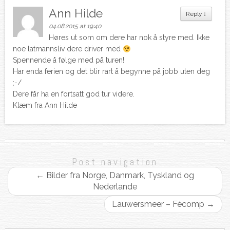
Ann Hilde
Reply
↓
04.08.2015 at 19:40
Høres ut som om dere har nok å styre med. Ikke
noe latmannsliv dere driver med
Spennende å følge med på turen!
Har enda ferien og det blir rart å begynne på jobb uten deg
;-/
Dere får ha en fortsatt god tur videre.
Klæm fra Ann Hilde
Post navigation
←
Bilder fra Norge, Danmark, Tyskland og
Nederlande
Lauwersmeer – Fécomp
→