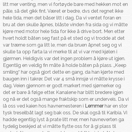
litt mer venting, men vi fortøyde bare med hekken mot en
påle, så det gikk fint. Været er bedre, dvs det regnet ikke
hele tida, men det båser litt i dag. Da vi ventet foran en
bru at den skulle åpnes, blåste vinden fra sida og vi måtte
kjøre med motor hele tida for ikke å drive bort. Men etter
hvert holdt båten seg fast på et sted og vi trodde at det
var trærne som ga litt le, men da bruen åpnet seg og vi
skulle ta opp farta la vi merke til at vi var med kjølen i
gjørmen. Heldigvis var det ingen problem å kjøre ut igjen.
Egentlig en veldig fin måte å holde båten på plass. „Keep
smiling“ har også gjort dette en gang, da han kjørte med
baugen inn i takrør. Det var 4 små innsjø vi måtte krysse i
dag. Veien gjennom er godt markert med sjømerker og
det er bare å følge etter. Kanalene har blitt bredere igjen
og nå er det også mange fraktskip som er underveis. Da vi
lå oss ved kaien hos havnemesteren i
Lemmer
har en stor
tysk treseilbåt lagt seg bak oss. De skal også til Karibia. Vi
hadde egentlig lyst å prate litt mer, men havneverten ga
tydelig beskjed at vi måtte flytte oss for å gi plass til