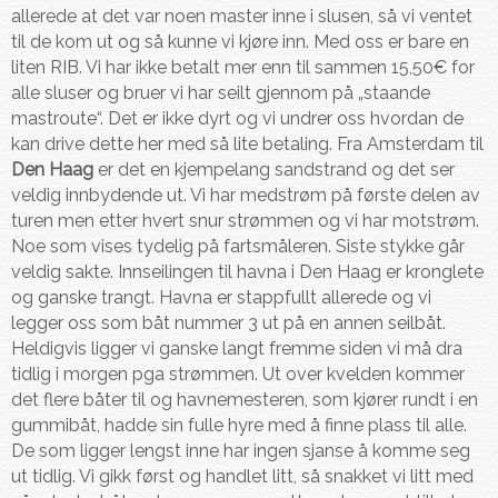
allerede at det var noen master inne i slusen, så vi ventet
til de kom ut og så kunne vi kjøre inn. Med oss er bare en
liten RIB. Vi har ikke betalt mer enn til sammen 15,50€ for
alle sluser og bruer vi har seilt gjennom på „staande
mastroute“. Det er ikke dyrt og vi undrer oss hvordan de
kan drive dette her med så lite betaling. Fra Amsterdam til
Den Haag
er det en kjempelang sandstrand og det ser
veldig innbydende ut. Vi har medstrøm på første delen av
turen men etter hvert snur strømmen og vi har motstrøm.
Noe som vises tydelig på fartsmåleren. Siste stykke går
veldig sakte. Innseilingen til havna i Den Haag er kronglete
og ganske trangt. Havna er stappfullt allerede og vi
legger oss som båt nummer 3 ut på en annen seilbåt.
Heldigvis ligger vi ganske langt fremme siden vi må dra
tidlig i morgen pga strømmen. Ut over kvelden kommer
det flere båter til og havnemesteren, som kjører rundt i en
gummibåt, hadde sin fulle hyre med å finne plass til alle.
De som ligger lengst inne har ingen sjanse å komme seg
ut tidlig. Vi gikk først og handlet litt, så snakket vi litt med