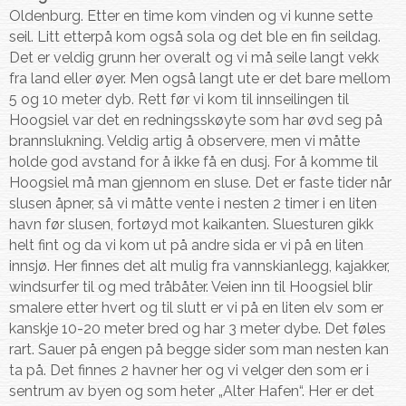
Oldenburg. Etter en time kom vinden og vi kunne sette
seil. Litt etterpå kom også sola og det ble en fin seildag.
Det er veldig grunn her overalt og vi må seile langt vekk
fra land eller øyer. Men også langt ute er det bare mellom
5 og 10 meter dyb. Rett før vi kom til innseilingen til
Hoogsiel var det en redningsskøyte som har øvd seg på
brannslukning. Veldig artig å observere, men vi måtte
holde god avstand for å ikke få en dusj. For å komme til
Hoogsiel må man gjennom en sluse. Det er faste tider når
slusen åpner, så vi måtte vente i nesten 2 timer i en liten
havn før slusen, fortøyd mot kaikanten. Sluesturen gikk
helt fint og da vi kom ut på andre sida er vi på en liten
innsjø. Her finnes det alt mulig fra vannskianlegg, kajakker,
windsurfer til og med tråbåter. Veien inn til Hoogsiel blir
smalere etter hvert og til slutt er vi på en liten elv som er
kanskje 10-20 meter bred og har 3 meter dybe. Det føles
rart. Sauer på engen på begge sider som man nesten kan
ta på. Det finnes 2 havner her og vi velger den som er i
sentrum av byen og som heter „Alter Hafen“. Her er det