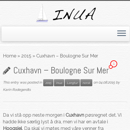
Skip
to
Home
»
2015
»
Cuxhavn – Boulogne Sur Mer
content
1
Cuxhavn – Boulogne Sur Mer
This entry was posted in
on
04.08.2015
by
2015
Inua
Langtur
norsk
Karin Rodegerdts
Da vi stå opp neste morgen i
Cuxhavn
pøsregnet det. Vi
hadde ikke særlig lyst å dra, men vi har en avtale i
Hoogsiel
. Da skal vi møtes med våre venner fra