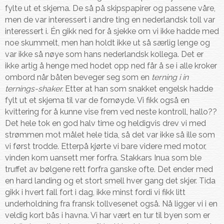
fylte ut et skjema. De så på skipspapirer og passene våre,
men de var interessert i andre ting en nederlandsk toll var
interessert i. Én gikk ned for å sjekke om vi ikke hadde med
noe skummelt, men han holdt ikke ut så særlig lenge og
var ikke så nøye som hans nederlandsk kollega. Det er
ikke artig å henge med hodet opp ned får å se i alle kroker
ombord når båten beveger seg som en
terning i in
ternings-shaker.
Etter at han som snakket engelsk hadde
fylt ut et skjema til var de fornøyde. Vi fikk også en
kvittering for å kunne vise frem ved neste kontroll, hallo??
Det hele tok en god halv time og heldigvis drev vi med
strømmen mot målet hele tida, så det var ikke så ille som
vi først trodde. Etterpå kjørte vi bare videre med motor,
vinden kom uansett mer forfra. Stakkars Inua som ble
truffet av bølgene rett forfra ganske ofte. Det ender med
en hard landing og et stort smell hver gang det skjer. Tida
gikk i hvert fall fort i dag, ikke minst fordi vi fikk litt
underholdning fra fransk tollvesenet også. Nå ligger vi i en
veldig kort bås i havna. Vi har vært en tur til byen som er