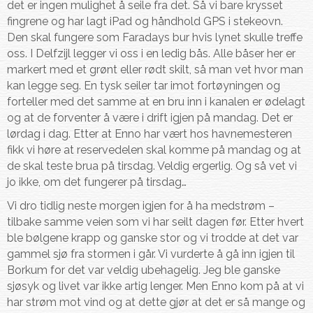
det er ingen mulighet å seile fra det. Så vi bare krysset
fingrene og har lagt iPad og håndhold GPS i stekeovn.
Den skal fungere som Faradays bur hvis lynet skulle treffe
oss. I Delfzijl legger vi oss i en ledig bås. Alle båser her er
markert med et grønt eller rødt skilt, så man vet hvor man
kan legge seg. En tysk seiler tar imot fortøyningen og
forteller med det samme at en bru inn i kanalen er ødelagt
og at de forventer å være i drift igjen på mandag. Det er
lørdag i dag. Etter at Enno har vært hos havnemesteren
fikk vi høre at reservedelen skal komme på mandag og at
de skal teste brua på tirsdag. Veldig ergerlig. Og så vet vi
jo ikke, om det fungerer på tirsdag…
Vi dro tidlig neste morgen igjen for å ha medstrøm –
tilbake samme veien som vi har seilt dagen før. Etter hvert
ble bølgene krapp og ganske stor og vi trodde at det var
gammel sjø fra stormen i går. Vi vurderte å gå inn igjen til
Borkum for det var veldig ubehagelig. Jeg ble ganske
sjøsyk og livet var ikke artig lenger. Men Enno kom på at vi
har strøm mot vind og at dette gjør at det er så mange og