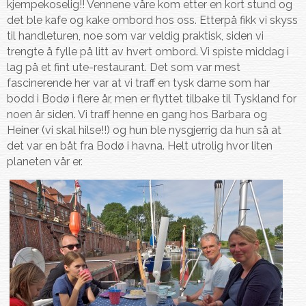
kjempekoselig!! Vennene våre kom etter en kort stund og
det ble kafe og kake ombord hos oss. Etterpå fikk vi skyss
til handleturen, noe som var veldig praktisk, siden vi
trengte å fylle på litt av hvert ombord. Vi spiste middag i
lag på et fint ute-restaurant. Det som var mest
fascinerende her var at vi traff en tysk dame som har
bodd i Bodø i flere år, men er flyttet tilbake til Tyskland for
noen år siden. Vi traff henne en gang hos Barbara og
Heiner (vi skal hilse!!) og hun ble nysgjerrig da hun så at
det var en båt fra Bodø i havna. Helt utrolig hvor liten
planeten vår er.