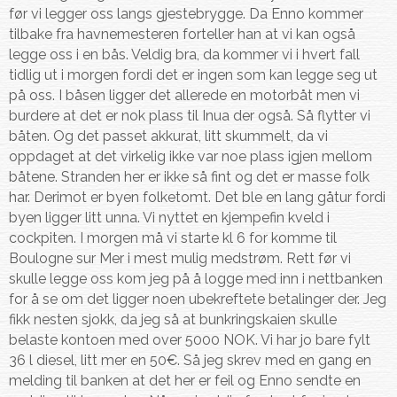
før vi legger oss langs gjestebrygge. Da Enno kommer
tilbake fra havnemesteren forteller han at vi kan også
legge oss i en bås. Veldig bra, da kommer vi i hvert fall
tidlig ut i morgen fordi det er ingen som kan legge seg ut
på oss. I båsen ligger det allerede en motorbåt men vi
burdere at det er nok plass til Inua der også. Så flytter vi
båten. Og det passet akkurat, litt skummelt, da vi
oppdaget at det virkelig ikke var noe plass igjen mellom
båtene. Stranden her er ikke så fint og det er masse folk
har. Derimot er byen folketomt. Det ble en lang gåtur fordi
byen ligger litt unna. Vi nyttet en kjempefin kveld i
cockpiten. I morgen må vi starte kl 6 for komme til
Boulogne sur Mer i mest mulig medstrøm. Rett før vi
skulle legge oss kom jeg på å logge med inn i nettbanken
for å se om det ligger noen ubekreftete betalinger der. Jeg
fikk nesten sjokk, da jeg så at bunkringskaien skulle
belaste kontoen med over 5000 NOK. Vi har jo bare fylt
36 l diesel, litt mer en 50€. Så jeg skrev med en gang en
melding til banken at det her er feil og Enno sendte en