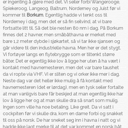
er ingenting å gjøre med det. Vi seiler forbi Wangerooge,
Spiekeroog, Langeog, Baltrum, Norderney og Juist før vi
kommer til
Borkum
. Egentlig hadde vi tenkt oss til
Norderney i dag, men det er så fin seilvind, at vi bare
fortsatte litt til. Så det ble nesten 80 nm i dag. På Borkum
finnes det 2 havner, men småbåthavna er merket med
bare 1,2 meter dybde i sjøkartet, så vi tar ikke sjansen og
går videre til den industrielle havna. Men her er det stygt.
Vi fortøyer langs en flytebrygge som er tiltenkt større
båter. Det er egentlig ikke lov å ligge her uten å ha vært i
kontakt med havnemesteren, men det var bare taushet
da vi ropte via VHF. Vi er sliten og vi orker ikke mer i dag.
Neste dag var det heller ikke mulig å få kontakt med
havnemesteren (det er lørdag), men en tysk seiler fortalte
at man vanligvis bare får beskjed at man egentlig ikke har
lov å ligge her og at man skulle dra så snart som mulig.
Ingen som ville ha noe betaling. Like greit. Da vi satt i
cockpiten før vi skulle dra, kom en dame forbi og snakket
til oss på norsk. De har sneket seg inn i havna i natt og vi
hadde ikke lagt merke til at det var kommet en norsk båt