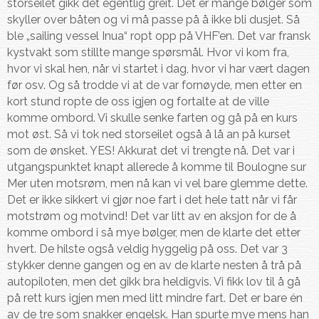
storseilet gikk det egentlig greit. Det er mange bølger som
skyller over båten og vi må passe på å ikke bli dusjet. Så
ble „sailing vessel Inua“ ropt opp på VHF’en. Det var fransk
kystvakt som stillte mange spørsmål. Hvor vi kom fra,
hvor vi skal hen, når vi startet i dag, hvor vi har vært dagen
før osv. Og så trodde vi at de var fornøyde, men etter en
kort stund ropte de oss igjen og fortalte at de ville
komme ombord. Vi skulle senke farten og gå på en kurs
mot øst. Så vi tok ned storseilet også å lå an på kurset
som de ønsket. YES! Akkurat det vi trengte nå. Det var i
utgangspunktet knapt allerede å komme til Boulogne sur
Mer uten motsrøm, men nå kan vi vel bare glemme dette.
Det er ikke sikkert vi gjør noe fart i det hele tatt når vi får
motstrøm og motvind! Det var litt av en aksjon for de å
komme ombord i så mye bølger, men de klarte det etter
hvert. De hilste også veldig hyggelig på oss. Det var 3
stykker denne gangen og en av de klarte nesten å trå på
autopiloten, men det gikk bra heldigvis. Vi fikk lov til å gå
på rett kurs igjen men med litt mindre fart. Det er bare én
av de tre som snakker engelsk. Han spurte mye mens han