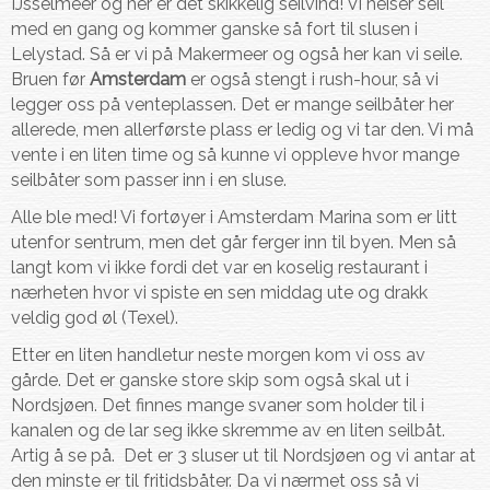
IJsselmeer og her er det skikkelig seilvind! Vi heiser seil
med en gang og kommer ganske så fort til slusen i
Lelystad. Så er vi på Makermeer og også her kan vi seile.
Bruen før
Amsterdam
er også stengt i rush-hour, så vi
legger oss på venteplassen. Det er mange seilbåter her
allerede, men allerførste plass er ledig og vi tar den. Vi må
vente i en liten time og så kunne vi oppleve hvor mange
seilbåter som passer inn i en sluse.
Alle ble med! Vi fortøyer i Amsterdam Marina som er litt
utenfor sentrum, men det går ferger inn til byen. Men så
langt kom vi ikke fordi det var en koselig restaurant i
nærheten hvor vi spiste en sen middag ute og drakk
veldig god øl (Texel).
Etter en liten handletur neste morgen kom vi oss av
gårde. Det er ganske store skip som også skal ut i
Nordsjøen. Det finnes mange svaner som holder til i
kanalen og de lar seg ikke skremme av en liten seilbåt.
Artig å se på. Det er 3 sluser ut til Nordsjøen og vi antar at
den minste er til fritidsbåter. Da vi nærmet oss så vi