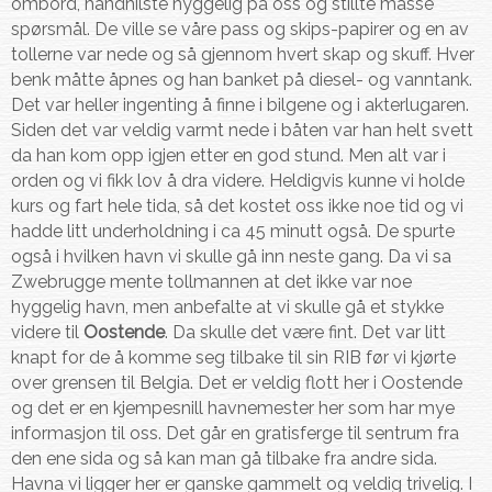
ombord, håndhilste hyggelig på oss og stillte masse
spørsmål. De ville se våre pass og skips-papirer og en av
tollerne var nede og så gjennom hvert skap og skuff. Hver
benk måtte åpnes og han banket på diesel- og vanntank.
Det var heller ingenting å finne i bilgene og i akterlugaren.
Siden det var veldig varmt nede i båten var han helt svett
da han kom opp igjen etter en god stund. Men alt var i
orden og vi fikk lov å dra videre. Heldigvis kunne vi holde
kurs og fart hele tida, så det kostet oss ikke noe tid og vi
hadde litt underholdning i ca 45 minutt også. De spurte
også i hvilken havn vi skulle gå inn neste gang. Da vi sa
Zwebrugge mente tollmannen at det ikke var noe
hyggelig havn, men anbefalte at vi skulle gå et stykke
videre til
Oostende
. Da skulle det være fint. Det var litt
knapt for de å komme seg tilbake til sin RIB før vi kjørte
over grensen til Belgia. Det er veldig flott her i Oostende
og det er en kjempesnill havnemester her som har mye
informasjon til oss. Det går en gratisferge til sentrum fra
den ene sida og så kan man gå tilbake fra andre sida.
Havna vi ligger her er ganske gammelt og veldig trivelig. I