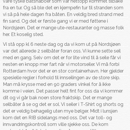
våre tyske båtsnaboer som var nettopp kommet tilbake
fra en tur. Og så ble det en kjempefin tur til stranden som
vi så på hele dagen fra båten. En veldig bred strand med
fin sand. Og det er første gang vi er med føttene i
Nordsjøen. Det er mange ute-restauranter og masse folk
her. Et koselig sted.
Vi stå opp kl 6 neste dag og da vi kom ut på Nordsjøen
var det allerede 2 seilbåter foran oss. Vi kunne sette seil
med en gang. Selv om det er for lite vind til å seile får vi
nesten en knopp mer fart når vi motorseiler. Vi må forbi
Rotterdam hvor det er en stor containerhavn. Her gjelder
spesielle regler i forhold til innseilingen av de store skip.
Man må krysse med en 90 graders vinkel for å ikke
komme i veien. Det passer helt fint for oss da vi kommer
dit og vi går bak noen store fraktskip. Det er mange
seilbåter å se og det er sol. Vi seiler i T-Shirt og shorts og
det er veldig behagelig uten mye bølger. Midt i lunsjen
kom det en RIB sidelangs med oss. Det var toll- og
innvandringskontroll som ville sjekke oss. De kom