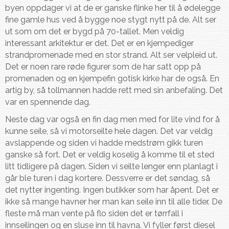
byen oppdager vi at de er ganske flinke her til å ødelegge
fine gamle hus ved å bygge noe stygt nytt på de. Alt ser
ut som om det er bygd på 70-tallet. Men veldig
interessant arkitektur er det. Det er en kjempediger
strandpromenade med en stor strand. Alt ser velpleid ut.
Det er noen rare røde figurer som de har satt opp på
promenaden og en kjempefin gotisk kirke har de også. En
artig by, så tollmannen hadde rett med sin anbefaling. Det
var en spennende dag.
Neste dag var også en fin dag men med for lite vind for å
kunne seile, så vi motorseilte hele dagen. Det var veldig
avslappende og siden vi hadde medstrøm gikk turen
ganske så fort. Det er veldig koselig å komme til et sted
litt tidligere på dagen. Siden vi seilte lenger enn planlagt i
går ble turen i dag kortere. Dessverre er det søndag, så
det nytter ingenting. Ingen butikker som har åpent. Det er
ikke så mange havner her man kan seile inn til alle tider. De
fleste må man vente på flo siden det er tørrfall i
innseilingen og en sluse inn til havna. Vi fyller først diesel