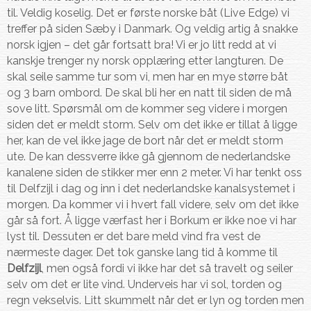
til. Veldig koselig. Det er første norske båt (Live Edge) vi
treffer på siden Sæby i Danmark. Og veldig artig å snakke
norsk igjen – det går fortsatt bra! Vi er jo litt redd at vi
kanskje trenger ny norsk opplæring etter langturen. De
skal seile samme tur som vi, men har en mye større båt
og 3 barn ombord. De skal bli her en natt til siden de må
sove litt. Spørsmål om de kommer seg videre i morgen
siden det er meldt storm. Selv om det ikke er tillat å ligge
her, kan de vel ikke jage de bort når det er meldt storm
ute. De kan dessverre ikke gå gjennom de nederlandske
kanalene siden de stikker mer enn 2 meter. Vi har tenkt oss
til Delfzijl i dag og inn i det nederlandske kanalsystemet i
morgen. Da kommer vi i hvert fall videre, selv om det ikke
går så fort. Å ligge værfast her i Borkum er ikke noe vi har
lyst til. Dessuten er det bare meld vind fra vest de
nærmeste dager. Det tok ganske lang tid å komme til
Delfzijl
, men også fordi vi ikke har det så travelt og seiler
selv om det er lite vind. Underveis har vi sol, torden og
regn vekselvis. Litt skummelt når det er lyn og torden men