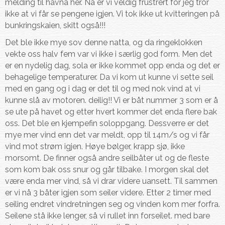
melding til havna her. Nå er vi veldig frustrert for jeg tror
ikke at vi får se pengene igjen. Vi tok ikke ut kvitteringen på
bunkringskaien, skitt også!!!
Det ble ikke mye sov denne natta, og da ringeklokken
vekte oss halv fem var vi ikke i særlig god form. Men det
er en nydelig dag, sola er ikke kommet opp enda og det er
behagelige temperaturer. Da vi kom ut kunne vi sette seil
med en gang og i dag er det til og med nok vind at vi
kunne slå av motoren. deilig!! Vi er båt nummer 3 som er å
se ute på havet og etter hvert kommer det enda flere bak
oss. Det ble en kjempefin soloppgang. Dessverre er det
mye mer vind enn det var meldt, opp til 14m/s og vi får
vind mot strøm igjen. Høye bølger, krapp sjø, ikke
morsomt. De finner også andre seilbåter ut og de fleste
som kom bak oss snur og går tilbake. I morgen skal det
være enda mer vind, så vi drar videre uansett. Til sammen
er vi nå 3 båter igjen som seiler videre. Etter 2 timer med
seiling endret vindretningen seg og vinden kom mer forfra.
Seilene stå ikke lenger, så vi rullet inn forseilet. med bare