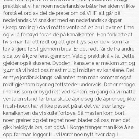
praktisk at vi har noen nederlandske båter her siden vi ikke
forstå et ord av det de prater om på VHF, alt går på
nederlandsk. Vi snakket med en nederlandsk skipper
(„keep smiling“) da vi måtte vente på en bru i over en time
og vi lå fortøyd foran de på kanalkanten. Han forklarte at
hvis man får ett rødt og ett grønt lys så er de vi som får
lov å kjøre først gjennom brua. Er det rødt får de fra andre
sida lov å kjøre først gjennom. Veldig praktisk å vite. Dette
gjelder også slusene. Dybden i kanalene er mellom 2m og
3,4m så vi holdt oss mest mulig i midten av kanalene. Det
er mye jordbruk langs kaikanten men man kommer også
midt gjennom byer og tettsteder underveis. Det er mange
fine hus som er bygd rett ved kanten. En gang da vi måtte
vente en stund før brua skulle åpne seg (de åpner seg ikke
i rush-hour), har vi ikke passet på at det var trær langs
kanalkanten da vi skulle fortøye. Så masten kom bort i
noen greiner og det regnet noen blader på oss, men det
gikk heldigvis bra, det også. I Norge trenger man ikke å se
opp før man legger til… vi lærer noe nytt hver dag. I