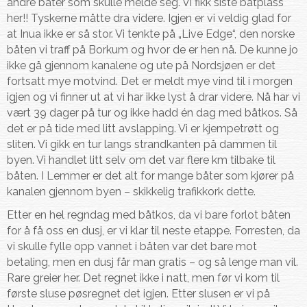
andre båter som skulle melde seg. Vi fikk siste båtplass
her!! Tyskerne måtte dra videre. Igjen er vi veldig glad for
at Inua ikke er så stor. Vi tenkte på „Live Edge“, den norske
båten vi traff på Borkum og hvor de er hen nå. De kunne jo
ikke gå gjennom kanalene og ute på Nordsjøen er det
fortsatt mye motvind. Det er meldt mye vind til i morgen
igjen og vi finner ut at vi har ikke lyst å drar videre. Nå har vi
vært 39 dager på tur og ikke hadd én dag med båtkos. Så
det er på tide med litt avslapping. Vi er kjempetrøtt og
sliten. Vi gikk en tur langs strandkanten på dammen til
byen. Vi handlet litt selv om det var flere km tilbake til
båten. I Lemmer er det alt for mange båter som kjører på
kanalen gjennom byen – skikkelig trafikkork dette.
Etter en hel regndag med båtkos, da vi bare forlot båten
for å få oss en dusj, er vi klar til neste etappe. Forresten, da
vi skulle fylle opp vannet i båten var det bare mot
betaling, men en dusj får man gratis – og så lenge man vil.
Rare greier her. Det regnet ikke i natt, men før vi kom til
første sluse pøsregnet det igjen. Etter slusen er vi på