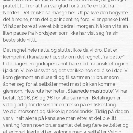
pratet litt. Tror at han var glad for å treffe en båt fra
Norden. Det er ikke så mange her… Ut på kvelden begynte
det å regne, men det gjør ingenting fordi vi er ganske trøtt.
Vi håper bare at været blir bedre i morgen. Nå kan vi ta en
liten pause fra Nordsjøen som ikke har vist seg fra sin
beste side hittil.
Det regnet hele natta og sluttet ikke da vi dro. Det er
kjempefint i kanalene her, selv om det regnet „fra bøtter“
hele dagen. Regndråper rannt bare ned fra ansiktet og inn
i jakken. Vi ble klissvåt og det var ikke noe sol å se i dag. Vi
kom gjennom en sluse til og til sammen 11 bruer som
åpner seg for at seilbåter med mast på kan komme
gjennom. Hele ruta her heter „
Staanede mastroute
“. Vi har
betalt 3,50€, 5€ og 7€ for alle sammen. Betalingen er
veldig artig for de sender en tresko på en fiskestang.
Veldig morsomt og skikkelig nederlandsk. Tidlig på dagen
var vi helt alene på kanalene men etter at det ble litt
venting foran noen bruer samlet det seg flere seilbåter og
etter hvert kjørte vi i en kolonne med 4 seilbåter. Veldig