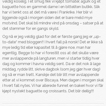
veldig koselig. I et smug fikk vi kjøpt tomater, agurk og et
baguette hos en gammel dame i en bitteliten butikk. Slik
har vi tenkt oss at det må være i Frankrike. Her blir vi
liggende også i morgen siden det er bare meld mye
motvind. Det skal bli mindre vind på onsdag – satser på at
det stemmer for en gangs skyld.
Og nå er jeg veldig glad for det er første gang jeg er „up-
to-date“ med bloggen!! I hvert fall på norsk! Det er ikke så
mye ledig tid eller kapasitet til å gjøre noe, man har
egentlig. Begge to har vi forestilt oss at det skulle være
mer avslappende på langturen, men vi starter tidlig hver
dag og kommer i havna veldig sent. Da er det nok å lage
middag, rydde litt, skrive dagbok (som jeg gjør hver dag)
og så er man trøtt. Kanskje det blir litt mer avslappende
etter at vi kommet over Biscaya. Men dagen i morgen skal
i hvert fall nytes. Vi har allerede funnet en bakeri hvor vi får
kjøpt nystekt baguette og croissants. Det blir deilig!!!