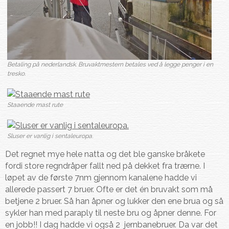
Betaling på nederlandsk. Bruvaktmestern betales ved å legge penger i en
tresko.
Staaende mast rute
Sluser er vanlig i sentaleuropa.
Det regnet mye hele natta og det ble ganske bråkete
fordi store regndråper fallt ned på dekket fra trærne. I
løpet av de første 7nm gjennom kanalene hadde vi
allerede passert 7 bruer. Ofte er det én bruvakt som må
betjene 2 bruer. Så han åpner og lukker den ene brua og så
sykler han med paraply til neste bru og åpner denne. For
en jobb!! I dag hadde vi også 2 jernbanebruer. Da var det