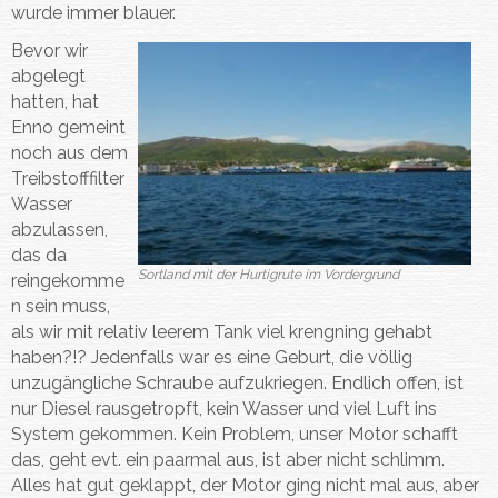
wurde immer blauer.
Bevor wir
abgelegt
hatten, hat
Enno gemeint
noch aus dem
Treibstofffilter
Wasser
abzulassen,
das da
Sortland mit der Hurtigrute im Vordergrund
reingekomme
n sein muss,
als wir mit relativ leerem Tank viel krengning gehabt
haben?!? Jedenfalls war es eine Geburt, die völlig
unzugängliche Schraube aufzukriegen. Endlich offen, ist
nur Diesel rausgetropft, kein Wasser und viel Luft ins
System gekommen. Kein Problem, unser Motor schafft
das, geht evt. ein paarmal aus, ist aber nicht schlimm.
Alles hat gut geklappt, der Motor ging nicht mal aus, aber