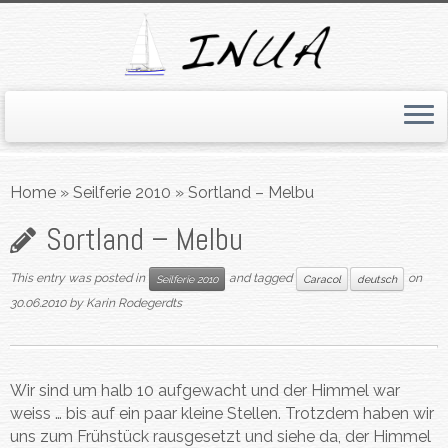
Skip
to
Home
»
Seilferie 2010
»
Sortland – Melbu
content
Sortland – Melbu
This entry was posted in
and tagged
on
Seilferie 2010
Caracol
deutsch
30.06.2010
by
Karin Rodegerdts
Wir sind um halb 10 aufgewacht und der Himmel war
weiss … bis auf ein paar kleine Stellen. Trotzdem haben wir
uns zum Frühstück rausgesetzt und siehe da, der Himmel