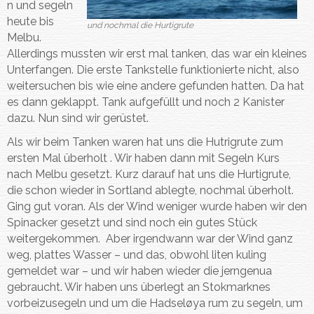
n und segeln
heute bis
und nochmal die Hurtigrute
Melbu.
Allerdings mussten wir erst mal tanken, das war ein kleines
Unterfangen. Die erste Tankstelle funktionierte nicht, also
weitersuchen bis wie eine andere gefunden hatten. Da hat
es dann geklappt. Tank aufgefüllt und noch 2 Kanister
dazu. Nun sind wir gerüstet.
Als wir beim Tanken waren hat uns die Hutrigrute zum
ersten Mal überholt . Wir haben dann mit Segeln Kurs
nach Melbu gesetzt. Kurz darauf hat uns die Hurtigrute,
die schon wieder in Sortland ablegte, nochmal überholt.
Ging gut voran. Als der Wind weniger wurde haben wir den
Spinacker gesetzt und sind noch ein gutes Stück
weitergekommen. Aber irgendwann war der Wind ganz
weg, plattes Wasser – und das, obwohl liten kuling
gemeldet war – und wir haben wieder die jerngenua
gebraucht. Wir haben uns überlegt an Stokmarknes
vorbeizusegeln und um die Hadseløya rum zu segeln, um