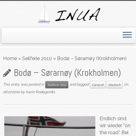
Skip
to
Home
»
Seilferie 2010
»
Bodø – Sørarnøy (Krokholmen)
content
Bodø – Sørarnøy (Krokholmen)
This entry was posted in
and tagged
on
Seilferie 2010
Caracol
deutsch
06.07.2010
by
Karin Rodegerdts
Endlich sind
wir wieder ”on
the road”. Bei