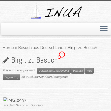
Skip
to
Home
»
Besuch aus Deutschland
»
Birgit zu Besuch
content
2
Birgit zu Besuch
This entry was posted in
Besuch aus Deutschland
deutsch
Inua
on
05.06.2013
by
Karin Rodegerdts
Segeln 2013
auf dem Balkon am Sonntag