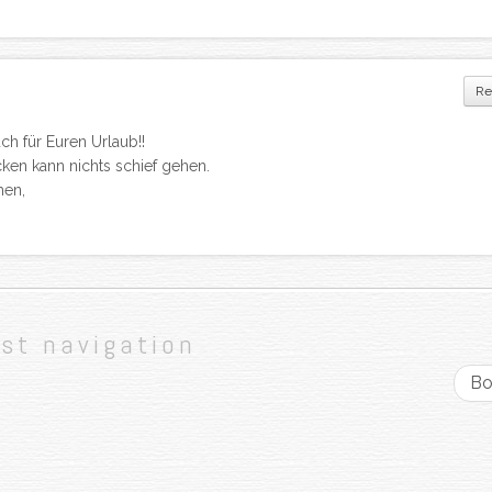
Re
h für Euren Urlaub!!
ken kann nichts schief gehen.
men,
st navigation
B