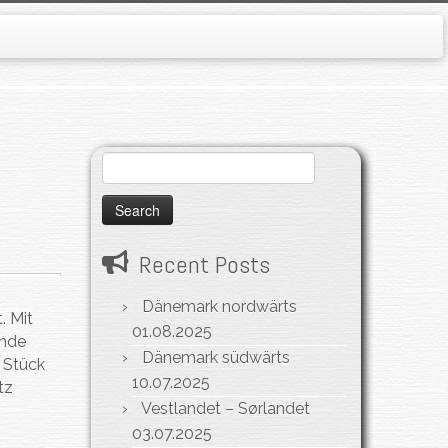
Search
for:
Recent Posts
Dänemark nordwärts
. Mit
01.08.2025
unde
Dänemark südwärts
 Stück
10.07.2025
tz
Vestlandet – Sørlandet
s
03.07.2025