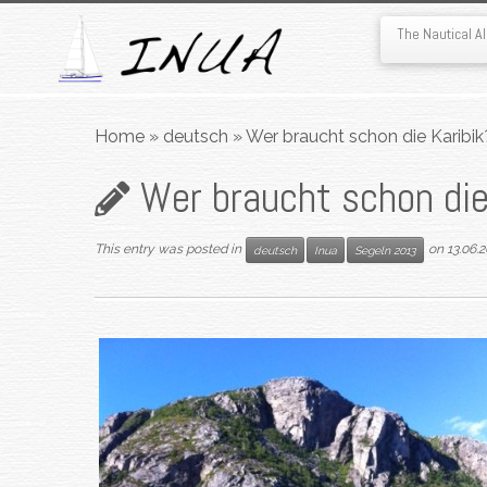
The Nautical 
Skip
to
Home
»
deutsch
»
Wer braucht schon die Karibik
content
Wer braucht schon die
This entry was posted in
on
13.06.
deutsch
Inua
Segeln 2013