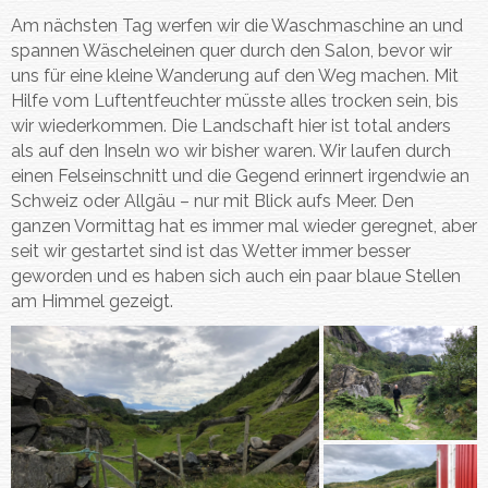
e
e
o
n
d
Am nächsten Tag werfen wir die Waschmaschine an und
s
s
l
n
i
spannen Wäscheleinen quer durch den Salon, bevor wir
t
t
c
o
e
uns für eine kleine Wanderung auf den Weg machen. Mit
m
m
e
a
v
Hilfe vom Luftentfeuchter müsste alles trocken sein, bis
o
o
V
l
e
wir wiederkommen. Die Landschaft hier ist total anders
n
n
i
s
r
als auf den Inseln wo wir bisher waren. Wir laufen durch
a
a
t
K
f
einen Felseinschnitt und die Gegend erinnert irgendwie an
a
u
o
Schweiz oder Allgäu – nur mit Blick aufs Meer. Den
&
h
l
ganzen Vormittag hat es immer mal wieder geregnet, aber
I
h
g
seit wir gestartet sind ist das Wetter immer besser
n
i
e
geworden und es haben sich auch ein paar blaue Stellen
u
r
n
am Himmel gezeigt.
a
t
m
e
i
c
h
…