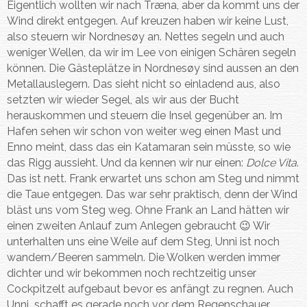
Eigentlich wollten wir nach Træna, aber da kommt uns der
Wind direkt entgegen. Auf kreuzen haben wir keine Lust,
also steuern wir Nordnesøy an. Nettes segeln und auch
weniger Wellen, da wir im Lee von einigen Schären segeln
können. Die Gästeplätze in Nordnesøy sind aussen an den
Metallauslegern. Das sieht nicht so einladend aus, also
setzten wir wieder Segel, als wir aus der Bucht
herauskommen und steuern die Insel gegenüber an. Im
Hafen sehen wir schon von weiter weg einen Mast und
Enno meint, dass das ein Katamaran sein müsste, so wie
das Rigg aussieht. Und da kennen wir nur einen:
Dolce Vita
.
Das ist nett. Frank erwartet uns schon am Steg und nimmt
die Taue entgegen. Das war sehr praktisch, denn der Wind
bläst uns vom Steg weg. Ohne Frank an Land hätten wir
einen zweiten Anlauf zum Anlegen gebraucht 😉 Wir
unterhalten uns eine Weile auf dem Steg, Unni ist noch
wandern/Beeren sammeln. Die Wolken werden immer
dichter und wir bekommen noch rechtzeitig unser
Cockpitzelt aufgebaut bevor es anfängt zu regnen. Auch
Unni schafft es gerade noch vor dem Regenschauer