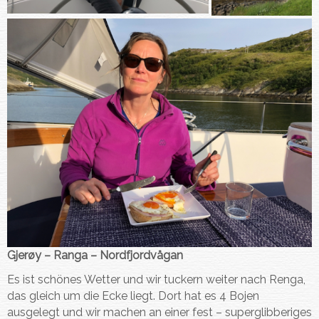
Gjerøy – Ranga – Nordfjordvågan
Es ist schönes Wetter und wir tuckern weiter nach Renga,
das gleich um die Ecke liegt. Dort hat es 4 Bojen
ausgelegt und wir machen an einer fest – superglibberiges