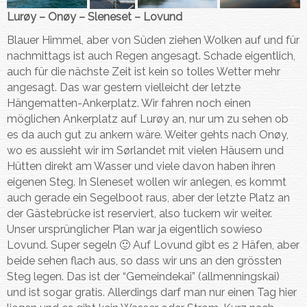
Lurøy – Onøy – Sleneset – Lovund
Blauer Himmel, aber von Süden ziehen Wolken auf und für
nachmittags ist auch Regen angesagt. Schade eigentlich,
auch für die nächste Zeit ist kein so tolles Wetter mehr
angesagt. Das war gestern vielleicht der letzte
Hängematten-Ankerplatz. Wir fahren noch einen
möglichen Ankerplatz auf Lurøy an, nur um zu sehen ob
es da auch gut zu ankern wäre. Weiter gehts nach Onøy,
wo es aussieht wir im Sørlandet mit vielen Häusern und
Hütten direkt am Wasser und viele davon haben ihren
eigenen Steg. In Sleneset wollen wir anlegen, es kommt
auch gerade ein Segelboot raus, aber der letzte Platz an
der Gästebrücke ist reserviert, also tuckern wir weiter.
Unser ursprünglicher Plan war ja eigentlich sowieso
Lovund. Super segeln 🙂 Auf Lovund gibt es 2 Häfen, aber
beide sehen flach aus, so dass wir uns an den grössten
Steg legen. Das ist der “Gemeindekai” (allmenningskai)
und ist sogar gratis. Allerdings darf man nur einen Tag hier