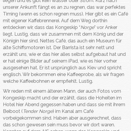
liegen und es gibt kein Wasser oder Strom. Kurz nach
unserer Ankunft fängt es an zu regnen, das war perfektes
Timing (wenn es schon regnen muss). Hier gibt es ein Café
mit eigener Kaffebrennerei. Auf dem Weg dorthin
entdecken wir, dass das Kongeskip “
Norge
” vor Anker
liegt. Lustig, dass wir zusammen mit dem König und der
Königin hier sind. Nettes Café, das auch ein Museum für
alte Schiffsmotoren ist. Der Barrista ist sehr nett und
erzählt uns, wie er das hier alles selbst aufgebaut hat und
er hat einige Bilder auf seinem iPad, wie es hier vorher
ausgesehen hat. Er ist ursprünglich aus Kiev und spricht
englisch. Wir bekommen eine Kaffeeprobe, als wir fragen
welche Kaffeebohnen er empfiehlt. Lustig.
Wir reden mit einem älteren Mann, der auch Fotos vom
Kongeskip macht und der erzählt, dass die Hoheiten im
Hotel hier Abend gegessen haben und dass sie mit ihrem
Beiboot (
Tender Norge
) im Kanal am Café
vorbeigekommen sind. Haben aber ausgerechnet, dass
das schon gewesen sein muss bevor wir dort waren.