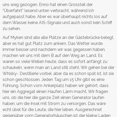
uns weg gezogen. Enno hat einen Grossteil der
“Überfahrt” lesend unten verbracht, während ich
aufgepasst habe. Aber es war überhaupt nichts los auf
dem Wasser, keine AIS-Signale und auch sonst kein Schiff
zu sehen.
Auf Myken sind alle alle Plätze an der Gästebrücke belegt,
aber es hat gut Platz zum ankern. Das Wetter wurde
immer besser und nachdem wir was gegessen haben,
machen wir uns mit dem B auf den Weg an Land. Es
waren so viele Wellen heute, dass es sofort anfängt zu
schaukeln, wenn man an Land still steht. Wir gehen bei der
Whisky- Destillerie vorbei, aber da es schon spät ist, ist sie
schon geschlossen. Jeden Tag um 15 Uhr gibt es eine
Führung. Schon vom Ankerplatz haben wir gehört, dass
hier ein Aggregat einen Haufen Lärm macht. Wir fragen
uns, ob die hier die ganze Zeit einen Generator laufen
haben, um die Insel mit Strom zu versorgen. Das wäre
echt übel für die Leute, die hier leben. Ausgerechnet
gegenüber vom Generatorhäuschen ist der kleine Laden