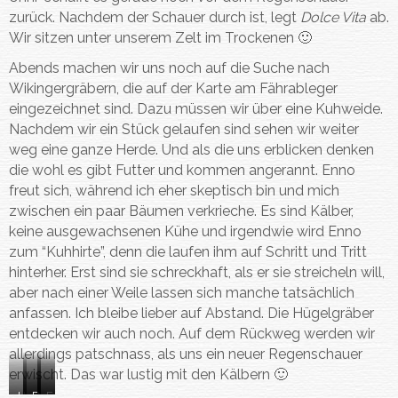
zurück. Nachdem der Schauer durch ist, legt
Dolce Vita
ab.
Wir sitzen unter unserem Zelt im Trockenen 🙂
Abends machen wir uns noch auf die Suche nach
Wikingergräbern, die auf der Karte am Fährableger
eingezeichnet sind. Dazu müssen wir über eine Kuhweide.
Nachdem wir ein Stück gelaufen sind sehen wir weiter
weg eine ganze Herde. Und als die uns erblicken denken
die wohl es gibt Futter und kommen angerannt. Enno
freut sich, während ich eher skeptisch bin und mich
zwischen ein paar Bäumen verkrieche. Es sind Kälber,
keine ausgewachsenen Kühe und irgendwie wird Enno
zum “Kuhhirte”, denn die laufen ihm auf Schritt und Tritt
hinterher. Erst sind sie schreckhaft, als er sie streicheln will,
aber nach einer Weile lassen sich manche tatsächlich
anfassen. Ich bleibe lieber auf Abstand. Die Hügelgräber
entdecken wir auch noch. Auf dem Rückweg werden wir
allerdings patschnass, als uns ein neuer Regenschauer
erwischt. Das war lustig mit den Kälbern 🙂
H
H
D
E
…