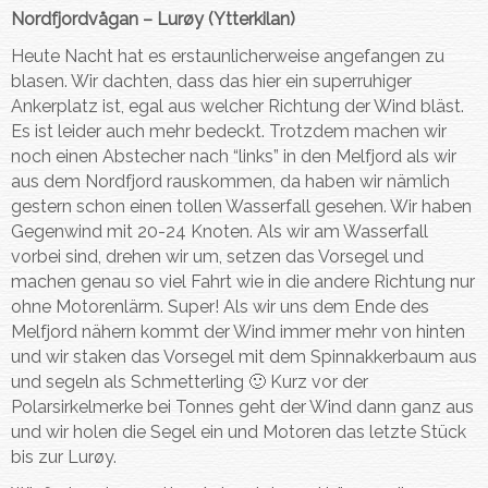
Nordfjordvågan – Lurøy (Ytterkilan)
Heute Nacht hat es erstaunlicherweise angefangen zu
blasen. Wir dachten, dass das hier ein superruhiger
Ankerplatz ist, egal aus welcher Richtung der Wind bläst.
Es ist leider auch mehr bedeckt. Trotzdem machen wir
noch einen Abstecher nach “links” in den Melfjord als wir
aus dem Nordfjord rauskommen, da haben wir nämlich
gestern schon einen tollen Wasserfall gesehen. Wir haben
Gegenwind mit 20-24 Knoten. Als wir am Wasserfall
vorbei sind, drehen wir um, setzen das Vorsegel und
machen genau so viel Fahrt wie in die andere Richtung nur
ohne Motorenlärm. Super! Als wir uns dem Ende des
Melfjord nähern kommt der Wind immer mehr von hinten
und wir staken das Vorsegel mit dem Spinnakkerbaum aus
und segeln als Schmetterling 🙂 Kurz vor der
Polarsirkelmerke bei Tonnes geht der Wind dann ganz aus
und wir holen die Segel ein und Motoren das letzte Stück
bis zur Lurøy.