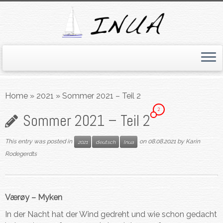
Skip
to
Home
»
2021
»
Sommer 2021 – Teil 2
content
2
Sommer 2021 – Teil 2
This entry was posted in
on
08.08.2021
by
Karin
2021
deutsch
Inua
Rodegerdts
Værøy – Myken
In der Nacht hat der Wind gedreht und wie schon gedacht