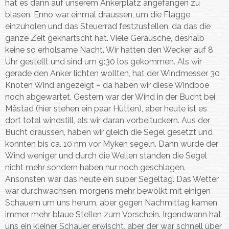
hat es dann auf unserem Ankerplatz angefangen zu
blasen. Enno war einmal draussen, um die Flagge
einzuholen und das Steuerrad festzustellen, da das die
ganze Zeit geknartscht hat. Viele Geräusche, deshalb
keine so erholsame Nacht. Wir hatten den Wecker auf 8
Uhr gestellt und sind um 9:30 los gekommen. Als wir
gerade den Anker lichten wollten, hat der Windmesser 30
Knoten Wind angezeigt – da haben wir diese Windböe
noch abgewartet. Gestern war der Wind in der Bucht bei
Måstad (hier stehen ein paar Hütten), aber heute ist es
dort total windstill, als wir daran vorbeituckern. Aus der
Bucht draussen, haben wir gleich die Segel gesetzt und
konnten bis ca. 10 nm vor Myken segeln. Dann wurde der
Wind weniger und durch die Wellen standen die Segel
nicht mehr sondern haben nur noch geschlagen.
Ansonsten war das heute ein super Segeltag. Das Wetter
war durchwachsen, morgens mehr bewölkt mit einigen
Schauern um uns herum, aber gegen Nachmittag kamen
immer mehr blaue Stellen zum Vorschein. Irgendwann hat
uns ein kleiner Schauer erwischt, aber der war schnell über