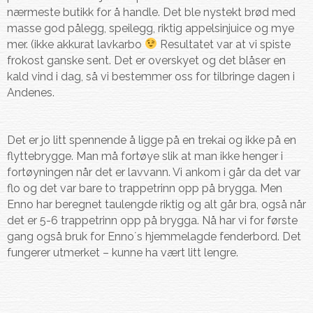
nærmeste butikk for å handle. Det ble nystekt brød med
masse god pålegg, speilegg, riktig appelsinjuice og mye
mer. (ikke akkurat lavkarbo
Resultatet var at vi spiste
frokost ganske sent. Det er overskyet og det blåser en
kald vind i dag, så vi bestemmer oss for tilbringe dagen i
Andenes.
Det er jo litt spennende å ligge på en trekai og ikke på en
flyttebrygge. Man må fortøye slik at man ikke henger i
fortøyningen når det er lavvann. Vi ankom i går da det var
flo og det var bare to trappetrinn opp på brygga. Men
Enno har beregnet taulengde riktig og alt går bra, også når
det er 5-6 trappetrinn opp på brygga. Nå har vi for første
gang også bruk for Enno´s hjemmelagde fenderbord. Det
fungerer utmerket – kunne ha vært litt lengre.