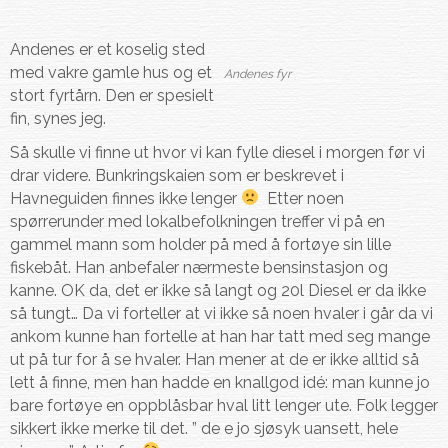
Andenes er et koselig sted
med vakre gamle hus og et
Andenes fyr
stort fyrtårn. Den er spesielt
fin, synes jeg.
Så skulle vi finne ut hvor vi kan fylle diesel i morgen før vi
drar videre. Bunkringskaien som er beskrevet i
Havneguiden finnes ikke lenger
Etter noen
spørrerunder med lokalbefolkningen treffer vi på en
gammel mann som holder på med å fortøye sin lille
fiskebåt. Han anbefaler nærmeste bensinstasjon og
kanne. OK da, det er ikke så langt og 20l Diesel er da ikke
så tungt… Da vi forteller at vi ikke så noen hvaler i går da vi
ankom kunne han fortelle at han har tatt med seg mange
ut på tur for å se hvaler. Han mener at de er ikke alltid så
lett å finne, men han hadde en knallgod idé: man kunne jo
bare fortøye en oppblåsbar hval litt lenger ute. Folk legger
sikkert ikke merke til det. ” de e jo sjøsyk uansett, hele