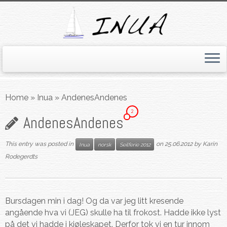
Skip
to
Home
»
Inua
»
AndenesAndenes
content
2
Andenes
Andenes
This entry was posted in
on
25.06.2012
by
Karin
Inua
norsk
Seilferie 2012
Rodegerdts
Bursdagen min i dag! Og da var jeg litt kresende
angående hva vi (JEG) skulle ha til frokost. Hadde ikke lyst
på det vi hadde i kjøleskapet. Derfor tok vi en tur innom