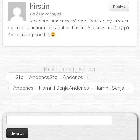
kirstin
Reply
↓
27.06.2012 at 09:38
Kos dere i Andenes, gå opp i fyret og nyt utsikten
og ta en tur innom noe av alt det andre Andenes har å by på.
Kos dere og god tur
Post navigation
←
Stø – Andenes
Stø – Andenes
Andenes – Hamn i Senja
Andenes – Hamn i Senja
→
Search
for: