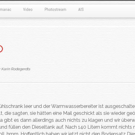
Almanac
Video
Photostream
AIS
y
Karin Rodegerdts
ühlschrank leer und der Warmwasserbereiter ist ausgeschaltet
die sagten, sie hätten eine Mail geschickt als sie wieder geö
 gibt es dann allerdings auch nichts zu klagen und wir über
und füllen den Dieseltank auf. Nach 140 Litern kommt nichts
oll, hmm. Hoffentlich haben wir jetzt nicht den Bodensatz Die