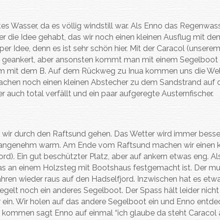
Ankerplatz aus
tes Wasser, da es völlig windstill war. Als Enno das Regenwas
er die Idee gehabt, das wir noch einen kleinen Ausflug mit de
r Idee, denn es ist sehr schön hier. Mit der Caracol (unserem
l geankert, aber ansonsten kommt man mit einem Segelboot
oblem mit dem B. Auf dem Rückweg zu Inua kommen uns die We
machen noch einen kleinen Abstecher zu dem Sandstrand auf 
der auch total verfällt und ein paar aufgeregte Austernfischer.
s wir durch den Raftsund gehen. Das Wetter wird immer besse
ch angenehm warm. Am Ende vom Raftsund machen wir einen k
ord). Ein gut beschützter Platz, aber auf ankern etwas eng. Al
das an einem Holzsteg mit Bootshaus festgemacht ist. Der mu
ren wieder raus auf den Hadselfjord. Inzwischen hat es etw
egelt noch ein anderes Segelboot. Der Spass hält leider nicht
r ein. Wir holen auf das andere Segelboot ein und Enno entde
äher kommen sagt Enno auf einmal “ich glaube da steht Caracol