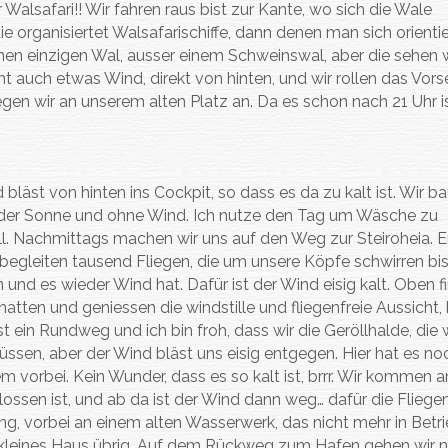
alsafari!! Wir fahren raus bist zur Kante, wo sich die Wale
 organisiertet Walsafarischiffe, dann denen man sich orienti
inen einzigen Wal, ausser einem Schweinswal, aber die sehen w
auch etwas Wind, direkt von hinten, und wir rollen das Vors
gen wir an unserem alten Platz an. Da es schon nach 21 Uhr is
bläst von hinten ins Cockpit, so dass es da zu kalt ist. Wir b
on der Sonne und ohne Wind. Ich nutze den Tag um Wäsche zu
l. Nachmittags machen wir uns auf den Weg zur Steiroheia. 
egleiten tausend Fliegen, die um unsere Köpfe schwirren bis
 es wieder Wind hat. Dafür ist der Wind eisig kalt. Oben fi
atten und geniessen die windstille und fliegenfreie Aussicht,
 ein Rundweg und ich bin froh, dass wir die Geröllhalde, die 
ssen, aber der Wind bläst uns eisig entgegen. Hier hat es no
vorbei. Kein Wunder, dass es so kalt ist, brrr. Wir kommen a
ssen ist, und ab da ist der Wind dann weg… dafür die Fliege
, vorbei an einem alten Wasserwerk, das nicht mehr in Betrie
n kleines Haus übrig. Auf dem Rückweg zum Hafen gehen wir 