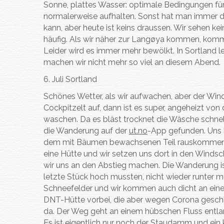
Sonne, plattes Wasser: optimale Bedingungen für W
v
ø
n
n
a
normalerweise aufhalten. Sonst hat man immer die
e
y
e
e
m
kann, aber heute ist keins draussen. Wir sehen ke
r
a
s
b
S
häufig. Als wir näher zur Langøya kommen, kommt 
l
e
t
Leider wird es immer mehr bewölkt. In Sortland le
a
n
e
machen wir nicht mehr so viel an diesem Abend.
s
e
g
s
i
6. Juli Sortland
e
n
Schönes Wetter, als wir aufwachen, aber der Wind 
n
e
Cockpitzelt auf, dann ist es super, angeheizt v
A
m
n
waschen. Da es bläst trocknet die Wäsche schnel
W
d
die Wanderung auf der
ut.no
-App gefunden. Uns b
a
e
dem mit Bäumen bewachsenen Teil rauskommen und
l
n
eine Hütte und wir setzen uns dort in den Windsch
s
e
wir uns an den Abstieg machen. Die Wanderung ist
c
s
letzte Stück hoch mussten, nicht wieder runter mü
h
ä
Schneefelder und wir kommen auch dicht an einem 
d
DNT-Hütte vorbei, die aber wegen Corona geschlo
e
da. Der Weg geht an einem hübschen Fluss entlang
l
Es ist eigentlich nur noch der Staudamm und ei