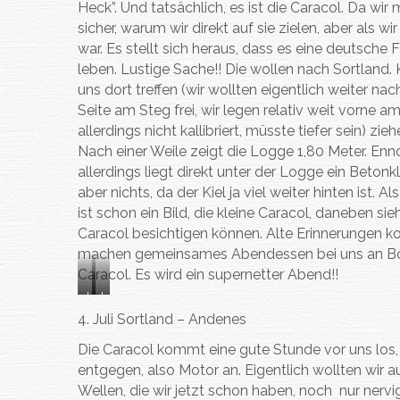
f
f
f
Heck”. Und tatsächlich, es ist die Caracol. Da wi
n
i
i
t
t
t
sicher, warum wir direkt auf sie zielen, aber als w
f
t
t
s
s
s
war. Es stellt sich heraus, dass es eine deutsche 
j
d
d
u
u
u
o
e
e
leben. Lustige Sache!! Die wollen nach Sortland
n
n
n
r
m
m
uns dort treffen (wir wollten eigentlich weiter na
d
d
d
d
B
B
Seite am Steg frei, wir legen relativ weit vorne 
allerdings nicht kallibriert, müsste tiefer sein) 
Nach einer Weile zeigt die Logge 1,80 Meter. En
allerdings liegt direkt unter der Logge ein Betonk
aber nichts, da der Kiel ja viel weiter hinten ist
ist schon ein Bild, die kleine Caracol, daneben si
Caracol besichtigen können. Alte Erinnerungen k
machen gemeinsames Abendessen bei uns an Bord,
Caracol. Es wird ein supernetter Abend!!
I
I
n
n
4. Juli Sortland – Andenes
g
u
Die Caracol kommt eine gute Stunde vor uns los,
e
a
entgegen, also Motor an. Eigentlich wollten wir 
l
u
Wellen, die wir jetzt schon haben, noch nur nervi
s
n