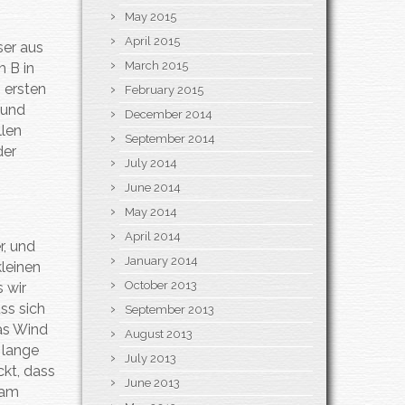
May 2015
April 2015
ser aus
March 2015
m B in
 ersten
February 2015
 und
December 2014
llen
September 2014
der
July 2014
June 2014
May 2014
April 2014
r, und
January 2014
leinen
October 2013
s wir
ss sich
September 2013
as Wind
August 2013
 lange
July 2013
ckt, dass
June 2013
 am