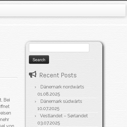
Search
for:
Recent Posts
Dänemark nordwärts
01.08.2025
. Bei
Dänemark südwärts
ffnet
10.07.2025
weisen
Vestlandet – Sørlandet
 mehr
03.07.2025
sel von