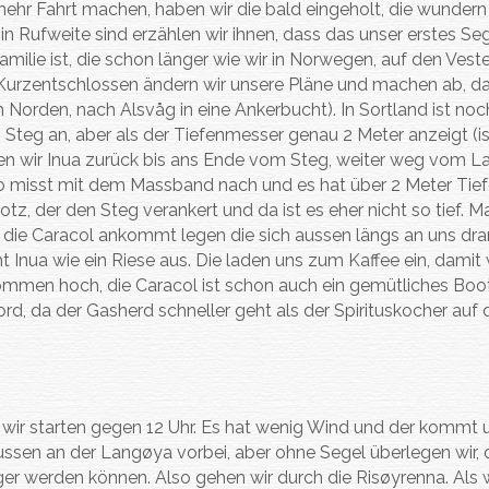
r mehr Fahrt machen, haben wir die bald eingeholt, die wundern
ir in Rufweite sind erzählen wir ihnen, dass das unser erstes S
Familie ist, die schon länger wie wir in Norwegen, auf den Veste
. Kurzentschlossen ändern wir unsere Pläne und machen ab, da
ch Norden, nach Alsvåg in eine Ankerbucht). In Sortland ist noc
am Steg an, aber als der Tiefenmesser genau 2 Meter anzeigt (is
ziehen wir Inua zurück bis ans Ende vom Steg, weiter weg vom L
no misst mit dem Massband nach und es hat über 2 Meter Tief
lotz, der den Steg verankert und da ist es eher nicht so tief. M
. Als die Caracol ankommt legen die sich aussen längs an uns dr
eht Inua wie ein Riese aus. Die laden uns zum Kaffee ein, damit 
ommen hoch, die Caracol ist schon auch ein gemütliches Boot
 da der Gasherd schneller geht als der Spirituskocher auf 
 wir starten gegen 12 Uhr. Es hat wenig Wind und der kommt 
aussen an der Langøya vorbei, aber ohne Segel überlegen wir, 
ger werden können. Also gehen wir durch die Risøyrenna. Als w