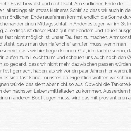
hr. Es ist bewölkt und recht kühl. Am südlichen Ende der
llerdings ein etwas kleineres Schiff, so dass wir auch in d
 am nördlichen Ende rausfahren kommt endlich die Sonne dur
cheinander einen Mittagsschlaf. In Andenes legen wir im Østr
g, allerdings ist dieser Platz gut mit Fendern und Tauen ausge
s fast nicht möglich ist, unser Tau fest zu machen. Anmsons
Land steht, dass man den Hafenchef anrufen muss, wenn man
eid, dass wir hier liegen können. Gut, ich dachte schon, d
st. Wir laufen zum Leuchtturm und schauen uns auch noch den Ø
en so geparkt, dass wir nicht mehr dazwischen passen würden.
fest gemacht haben, als wir vor ein paar Jahren hier waren, l
r es sind fast keine Touristen da. Eigentlich wollten wir schau
nen würde, das sieht aber nicht so aus. Obwohl die Tankstell
m in den nächsten Lebensmittelladen zu kommen. Ausserdem h
 einem anderen Boot liegen muss, wird das mit proviantieren 