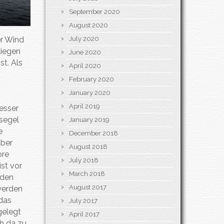
September 2020
August 2020
July 2020
er Wind
liegen
June 2020
st. Als
April 2020
February 2020
January 2020
April 2019
esser
rsegel
January 2019
e
December 2018
aber
August 2018
ore
July 2018
ist vor
March 2018
 den
August 2017
 werden
 das
July 2017
gelegt
April 2017
ch da zu