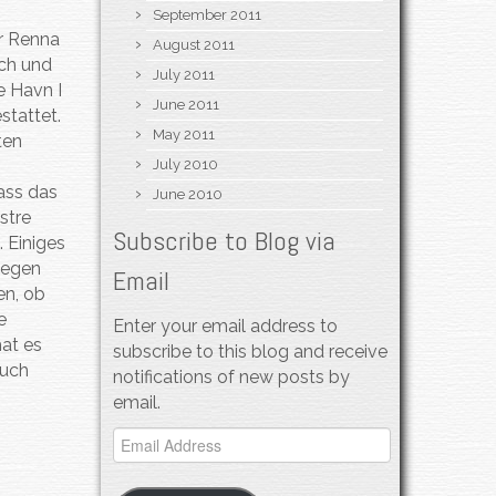
September 2011
er Renna
August 2011
ch und
July 2011
e Havn I
June 2011
stattet.
May 2011
ten
July 2010
ass das
June 2010
stre
Subscribe to Blog via
 Einiges
iegen
Email
en, ob
e
Enter your email address to
at es
subscribe to this blog and receive
auch
notifications of new posts by
email.
Email
Address