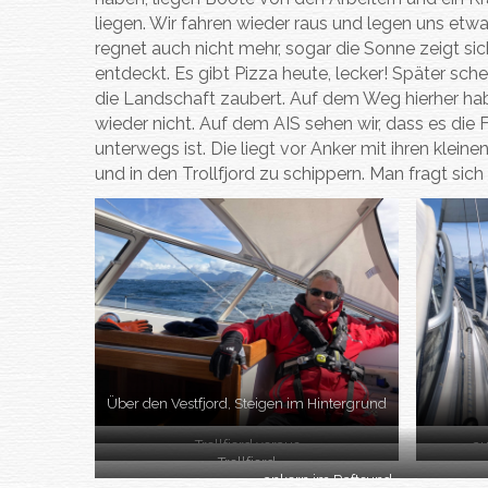
liegen. Wir fahren wieder raus und legen uns etwa
regnet auch nicht mehr, sogar die Sonne zeigt s
entdeckt. Es gibt Pizza heute, lecker! Später sc
die Landschaft zaubert. Auf dem Weg hierher habe
wieder nicht. Auf dem AIS sehen wir, dass es die Fr
unterwegs ist. Die liegt vor Anker mit ihren klei
und in den Trollfjord zu schippern. Man fragt sich
Über den Vestfjord, Steigen im Hintergrund
Trollfjord voraus
au
Trollfjord
ankern im Raftsund