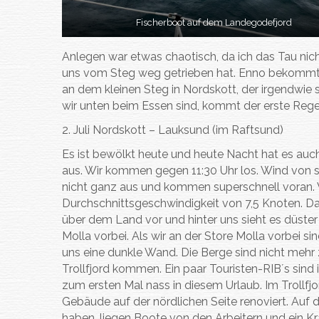
Fischerboot auf dem Landegodefjord
Anlegen war etwas chaotisch, da ich das Tau ni
uns vom Steg weg getrieben hat. Enno bekommt es
an dem kleinen Steg in Nordskott, der irgendwie 
wir unten beim Essen sind, kommt der erste Regen
2. Juli Nordskott – Lauksund (im Raftsund)
Es ist bewölkt heute und heute Nacht hat es auc
aus. Wir kommen gegen 11:30 Uhr los. Wind von s
nicht ganz aus und kommen superschnell voran. W
Durchschnittsgeschwindigkeit von 7,5 Knoten. Das
über dem Land vor und hinter uns sieht es düster
Molla vorbei. Als wir an der Store Molla vorbei s
uns eine dunkle Wand. Die Berge sind nicht mehr 
Trollfjord kommen. Ein paar Touristen-RIB´s sind
zum ersten Mal nass in diesem Urlaub. Im Trollfjo
Gebäude auf der nördlichen Seite renoviert. Auf
haben, liegen Boote von den Arbeitern und ein K