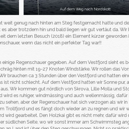
Auf dem Weg nach Nordskott
cht weit genug nach hinten am Steg festgemacht hatte und d
 aber trotzdem hin und bald liegen wir gut vertäut da. Wir 
seit dem letzten Besuch (2018) ein Element kürzer geworden i
schauer, wenn das nicht ein perfekter Tag war!!
h einige Regenschauer gegeben. Auf dem Vestfjord sieht es b
chräg hinten mit 19-27 Knoten Windstärke. Wir rollen das Vo
ir brauchen ca 3 Stunden über den Vestfjord und hatten ein
 ist nicht schlecht. Auf dem Vestfjord hatten wir Sonne pur, 
 aus. Wir kommen gut nördlich von Skrova, Lille Molla und St
ind wird es ruhiger, windmässing und auch wellenmässig, dafür 
zu sehen, aber der Regenschauer hat sich verzogen als wir in
 im Trollfjord und es fängt doch wieder an zu regnen und wir
rd wird gearbeitet. Den Holzkai gibt es nicht mehr, dafür wird
 der südlichen Seite, wo wir sonst immer am Schwimmsteg an
ran an Land ist über den Steg geschwungen. Nicht so praktis