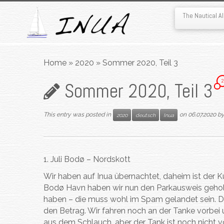
The Nautical 
Skip
to
Home
»
2020
»
Sommer 2020, Teil 3
content
2
Sommer 2020, Teil 3
This entry was posted in
on
06.07.2020
b
2020
deutsch
Inua
1. Juli Bodø – Nordskott
Wir haben auf Inua übernachtet, daheim ist der K
Bodø Havn haben wir nun den Parkausweis geholt, 
haben – die muss wohl im Spam gelandet sein. Da
den Betrag. Wir fahren noch an der Tanke vorbei 
aus dem Schlauch, aber der Tank ist noch nicht v