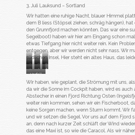
3. Juli Lauksund – Sortland
Wir hatten eine ruhige Nacht, blauer Himmel plat
dem B liess (Stöpsel ziehen, schräg hängen), hat 
den Grunnfjord machen könnten. Das war eine supe
Segelboot) haben wir hier am Eingang schon ma
etwas Tiefgang hier nicht weiter rein. Kein Pr
entgegen, aber wir werden nicht sehr nass. Wir 
südlichen Insel. Hier steht ein altes Haus, das lei
S
G
G
a
A
A
e
r
r
Verfall
n
n
n
e
u
u
enes
Wir haben, wie geplant, die Strömung mit uns, al
k
k
k
b
n
n
Haus
da wir die Sonne im Cockpit haben, wird es au
e
e
e
e
n
n
beim
Abstecher in einen Fjord Richtung Osten (Ingelsfj
r
r
r
i
f
f
Ankerp
weiter rein kommen, sehen wir ein Fischerboot, 
n
n
n
m
j
j
latz im
keine Sorgen machen, wenn Sturm kommt. Wir fah
i
i
i
G
o
o
Raftsu
m
m
m
und wir setzen die Segel. Vor uns auf dem Fjord s
r
r
r
nd
R
R
R
an, denn nach kurzer Zeit schläft der Wind wiede
u
d
d
a
a
a
das eine Maxi ist, so wie die Caracol. Als wir n
n
m
m