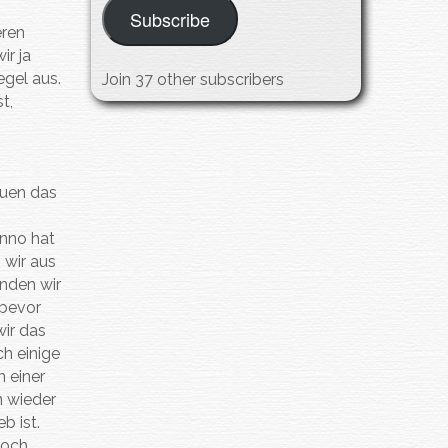
Subscribe
eren
ir ja
egel aus.
Join 37 other subscribers
t,
auen das
Enno hat
 wir aus
nden wir
 bevor
wir das
ch einige
n einer
n wieder
b ist.
noch