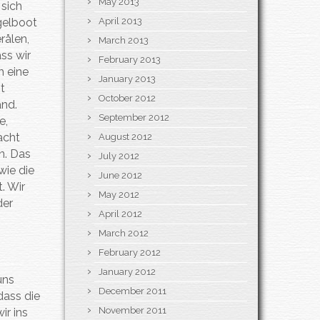
May 2013
 sich
April 2013
egelboot
rålen,
March 2013
ss wir
February 2013
h eine
January 2013
t
October 2012
and.
September 2012
e,
acht
August 2012
an. Das
July 2012
wie die
June 2012
. Wir
May 2012
der
April 2012
March 2012
February 2012
January 2012
uns
December 2011
dass die
November 2011
ir ins