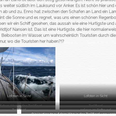
s weiter südlich im Lauksund vor Anker. Es ist schön hier und 
ich ab und zu. Enno hat zwischen den Schafen an Land ein La
heint die Sonne und es regnet, was uns einen schönen Regenb
n wir ein Schiff gesehen, das aussah wie eine Hurtigste und
idtjof Nansen ist. Das ist eine Hurtigste, die hier normalerwei
nen Beibooten im Wasser, um wahrscheinlich Touristen durch die
 nur, wo die Touristen her haben?!?
Lofoten in Sicht
Lofoten in Sicht
f dem Weg in den Trollfjord
Trollfjord
Trollfjord
ankern im Raftsund
Die Hurtigrute auf dem Weg in den Trollfjord, von uns