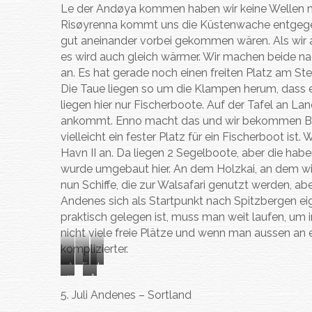
Le der Andøya kommen haben wir keine Wellen me
f
d
Risøyrenna kommt uns die Küstenwache entgegen, a
j
C
gut aneinander vorbei gekommen wären. Als wir
o
a
es wird auch gleich wärmer. Wir machen beide na
r
r
an. Es hat gerade noch einen freiten Platz am Ste
d
a
Die Taue liegen so um die Klampen herum, dass e
c
o
liegen hier nur Fischerboote. Auf der Tafel an 
l
ankommt. Enno macht das und wir bekommen Besch
vielleicht ein fester Platz für ein Fischerboot i
Havn II an. Da liegen 2 Segelboote, aber die hab
wurde umgebaut hier. An dem Holzkai, an dem wir 
nun Schiffe, die zur Walsafari genutzt werden, abe
Andenes sich als Startpunkt nach Spitzbergen eig
praktisch gelegen ist, muss man weit laufen, u
nicht viele freie Plätze und wenn man aussen an
komplizierter.
A
E
I
w
A
n
n
n
i
n
5. Juli Andenes – Sortland
d
n
u
r
d
e
o
a