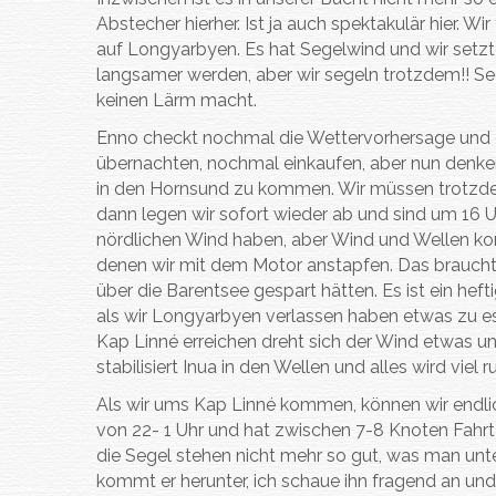
Abstecher hierher. Ist ja auch spektakulär hier. W
auf Longyarbyen. Es hat Segelwind und wir setzte
langsamer werden, aber wir segeln trotzdem!! Seg
keinen Lärm macht.
Enno checkt nochmal die Wettervorhersage und da
übernachten, nochmal einkaufen, aber nun denken
in den Hornsund zu kommen. Wir müssen trotzd
dann legen wir sofort wieder ab und sind um 16 U
nördlichen Wind haben, aber Wind und Wellen ko
denen wir mit dem Motor anstapfen. Das braucht na
über die Barentsee gespart hätten. Es ist ein hef
als wir Longyarbyen verlassen haben etwas zu es
Kap Linné erreichen dreht sich der Wind etwas un
stabilisiert Inua in den Wellen und alles wird viel
Als wir ums Kap Linné kommen, können wir endli
von 22- 1 Uhr und hat zwischen 7-8 Knoten Fahrt
die Segel stehen nicht mehr so gut, was man unt
kommt er herunter, ich schaue ihn fragend an und