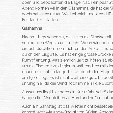
oben und beobachten die Lage. Nach ein paar Stun
Abend können wir in den Gåshamna, da hat der W
nochmal einen neuen Wetterbericht mit dem HF-
Festland zu starten.
Gåshamna
Nachmittags sehen wir, dass sich die Strasse mit 
nun auf den Weg zu uns macht. Wenn wir noch läng
einfach durchkommen. Lichten den Anker – früher 
durch den Eisgürtel. Es hat einige grosse Brocke
Rumpf entlang, was ziemlich laut zu hören ist, 
um die Eisberge zu dirigieren, während ich mit
dauert es nicht so lange, bis wir durch den Eisg
am Fjord liegt. Es ist nicht weit, eine gute halbe 
unruhig hier, da der Wind noch immer in die Bucht bl
Ausser uns liegt hier noch ein Kreuzfahrtschiff, d
hängen tief. Wir bleiben an Bord und hoffen auf 
Auch am Samstag ist das Wetter nicht besser, lei
kommt jetzt wie angekündigt von Süden. Ansonst