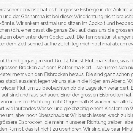
erraschenderweise hat es hier grosse Eisberge in der Ankerbu
ten und der Gåshamna ist bei dieser Windrichtung nicht brauchb
 könnte. Wir ankern erstmal und sitzen im Cockpit und beobac
hen (d.h. einer passt die ganze Zeit auf, dass uns die grösser
sitzen oben unter dem Cockpitzelt. Die Temperatur ist ange
r dem Zelt schnell aufheizt. Ich leg mich nochmal ab, um ev
 auf Grund gegangen sind. Um 14 Uhr ist Flut, mal sehen, was 
rossen Brocken auf dem Plotter markiert – sie rühren sich ni
1 Meter mehr von den Eisbrocken heraus. Die sind ganz schön 
es stabil aussieht legen wir uns alle in die Kojen am Abend. Wi
t wieder Flut, um zu beobachten ob die Lage sich verändert. E
 auf sind und raus schauen. Einer der grossen Eisbrocken hat 
davon in unsere Richtung treibt.Gegen halb 8 wachen wir alle f
ört wie laufendes Wasser und gleichzeitig einem Knistern im 
 herum, aber noch überschaubar. Wir beschliessen wach zu bl
össere Eisbrocken, die mehr in unserer Richtung treiben, aber
n Rumpf, das ist nicht zu überhören. Wir sind alle paar Minu