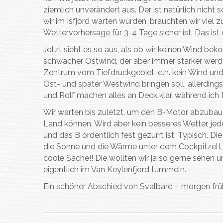
ziemlich unverändert aus. Der ist natürlich nicht 
wir im Isfjord warten würden, bräuchten wir viel
Wettervorhersage für 3-4 Tage sicher ist. Das is
Jetzt sieht es so aus, als ob wir keinen Wind 
schwacher Ostwind, der aber immer stärker werden
Zentrum vom Tiefdruckgebiet, d.h. kein Wind und
Ost- und später Westwind bringen soll, allerdings
und Rolf machen alles an Deck klar, während ich
Wir warten bis zuletzt, um den B-Motor abzubaue
Land können. Wird aber kein besseres Wetter, jed
und das B ordentlich fest gezurrt ist. Typisch.
die Sonne und die Wärme unter dem Cockpitzelt, 
coole Sache!! Die wollten wir ja so gerne sehen u
eigentlich im Van Keylenfjord tummeln.
Ein schöner Abschied von Svalbard – morgen früh