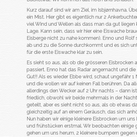
Kurz darauf sind wir am Ziel, im Isbjørnhavna. Üb
ein Mist. Hier gibt es eigentlich nur 2 Ankerbuch
viel Wind und Wellen als dass man da gut liegen
Lage. Kann sein, dass wir hier eine Eiswache brauc
Eisberge nicht zu nahe kommen). Enno und Rolf 
ab und zu die Sonne durchkommt und es sich unte
für die erste Eiswache klar zu sein.
Es sieht so aus, als ob die grösseren Eisbrocken
passiert. Enno hat das Radar angemacht und die g
Gut!! Als es wieder Ebbe wird, schaut ungefähr 
und die wollen wir auf keinen Fall berühren. Da all
allerdings den Wecker auf 2 Uhr nachts – dann is
friedlich, obwohl wir beide mehrmals in der Nacht
geteilt, aber es sieht nicht so aus, als ob etwas 
gleichzeitig auf an einem Geräusch, das sich anh
Nun haben wir einige kleinere Eisbrocken um uns
und frühstücken erstmal. Wir beobachten einige gr
gehen um uns herum, 2 kleinere bumpern gegen de