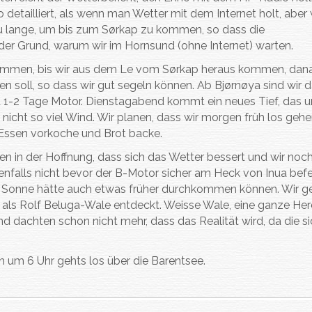
so detailliert, als wenn man Wetter mit dem Internet holt, abe
 zu lange, um bis zum Sørkap zu kommen, so dass die
t der Grund, warum wir im Hornsund (ohne Internet) warten.
bekommen, bis wir aus dem Le vom Sørkap heraus kommen, dan
 soll, so dass wir gut segeln können. Ab Bjørnøya sind wir 
 1-2 Tage Motor. Dienstagabend kommt ein neues Tief, das u
 nicht so viel Wind. Wir planen, dass wir morgen früh los geh
 Essen vorkoche und Brot backe.
n in der Hoffnung, dass sich das Wetter bessert und wir noc
enfalls nicht bevor der B-Motor sicher am Heck von Inua befes
 Die Sonne hätte auch etwas früher durchkommen können. Wir g
als Rolf Beluga-Wale entdeckt. Weisse Wale, eine ganze Her
nd dachten schon nicht mehr, dass das Realität wird, da die s
 um 6 Uhr gehts los über die Barentsee.