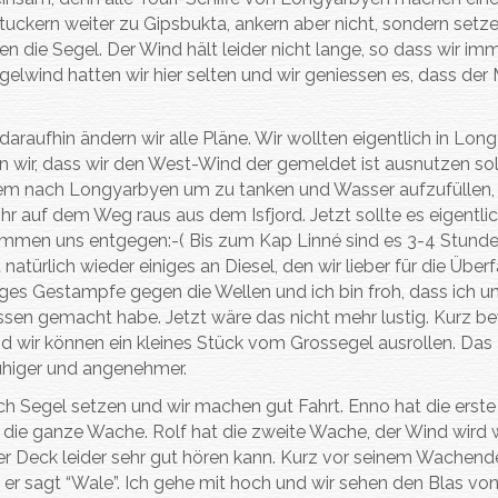
ir tuckern weiter zu Gipsbukta, ankern aber nicht, sondern setz
n die Segel. Der Wind hält leider nicht lange, so dass wir im
elwind hatten wir hier selten und wir geniessen es, dass der
raufhin ändern wir alle Pläne. Wir wollten eigentlich in Lon
 wir, dass wir den West-Wind der gemeldet ist ausnutzen sol
em nach Longyarbyen um zu tanken und Wasser aufzufüllen,
hr auf dem Weg raus aus dem Isfjord. Jetzt sollte es eigentli
mmen uns entgegen:-( Bis zum Kap Linné sind es 3-4 Stunden
türlich wieder einiges an Diesel, den wir lieber für die Überf
tiges Gestampfe gegen die Wellen und ich bin froh, dass ich un
sen gemacht habe. Jetzt wäre das nicht mehr lustig. Kurz be
d wir können ein kleines Stück vom Grossegel ausrollen. Das
 ruhiger und angenehmer.
ch Segel setzen und wir machen gut Fahrt. Enno hat die erst
 die ganze Wache. Rolf hat die zweite Wache, der Wind wird 
er Deck leider sehr gut hören kann. Kurz vor seinem Wachend
 er sagt “Wale”. Ich gehe mit hoch und wir sehen den Blas von