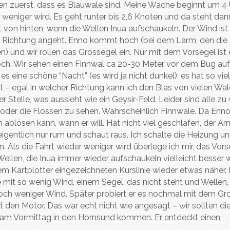
ten zuerst, dass es Blauwale sind. Meine Wache beginnt um 4
er weniger wird. Es geht runter bis 2,6 Knoten und da steht da
 von hinten, wenn die Wellen Inua aufschaukeln. Der Wind ist
d Richtung angeht. Enno kommt hoch (bei dem Lärm, den die
) und wir rollen das Grossegel ein. Nur mit dem Vorsegel ist 
hoch. Wir sehen einen Finnwal ca 20-30 Meter vor dem Bug auf
s eine schöne “Nacht” (es wird ja nicht dunkel): es hat so vie
 – egal in welcher Richtung kann ich den Blas von vielen Wa
 Stelle, was aussieht wie ein Geysir-Feld. Leider sind alle zu 
oder die Flossen zu sehen. Wahrscheinlich Finnwale. Da Enno
ablösen kann, wann er will. Hat nicht viel geschlafen, der Ar
eigentlich nur rum und schaut raus. Ich schalte die Heizung un
Als die Fahrt wieder weniger wird überlege ich mir, das Vors
Wellen, die Inua immer wieder aufschaukeln vielleicht besser w
em Kartplotter eingezeichneten Kurslinie wieder etwas näher. 
 mit so wenig Wind, einem Segel, das nicht steht und Wellen, 
 noch weniger Wind. Später probiert er es nochmal mit dem Gr
rtet den Motor. Das war echt nicht wie angesagt – wir sollten d
r am Vormittag in den Hornsund kommen. Er entdeckt einen