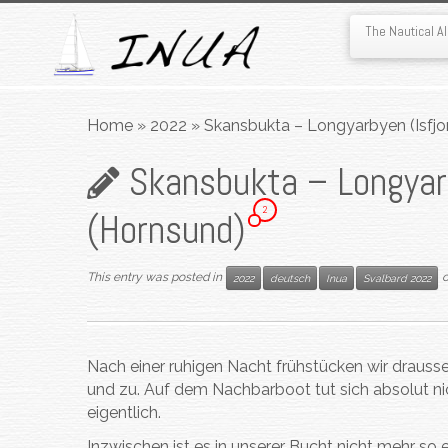
The Nautical 
Skip
to
Home
»
2022
»
Skansbukta – Longyarbyen (Isfjo
content
Skansbukta – Longyarb
2
(Hornsund)
This entry was posted in
2022
deutsch
Inua
Svalbard 2022
Nach einer ruhigen Nacht frühstücken wir draus
und zu. Auf dem Nachbarboot tut sich absolut nic
eigentlich.
Inzwischen ist es in unserer Bucht nicht mehr so