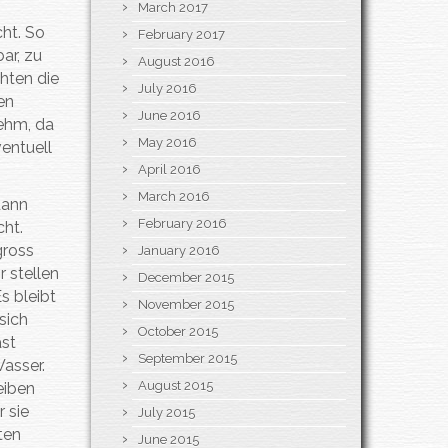
March 2017
cht. So
February 2017
ar, zu
August 2016
hten die
July 2016
en
June 2016
nehm, da
May 2016
entuell
April 2016
March 2016
dann
February 2016
cht.
gross
January 2016
r stellen
December 2015
s bleibt
November 2015
sich
October 2015
ast
September 2015
Wasser.
August 2015
eiben
 sie
July 2015
ten
June 2015