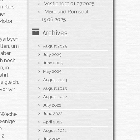
Vestlandet
01.07.2025
en Kurs
Møre und Romsdal
mer
15.06.2025
 Motor
Archives
gyarbyen
lten, um
August 2025
 aber
July 2025
ch noch
June 2025
, in
May 2025
ahrt
August 2024
s gleich,
August 2023
vor wir
August 2022
July 2022
e Wache
June 2022
weniger,
April 2022
e
August 2021
 2
July 2021