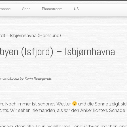
Almanac
Video
Photostream
AIS
rd) – Isbjørnhavna (Hornsund)
yen (Isfjord) – Isbjørnhavna
on
14.08.2022
by
Karin Rodegerdts
sen. Noch immer ist schönes Wetter
und die Sonne zeigt sic
hts. Wir sehen niemanden, als wir den Anker lichten. Schade
 einsam, denn alle Touri-Schiffe von Longyarbyen machen ein