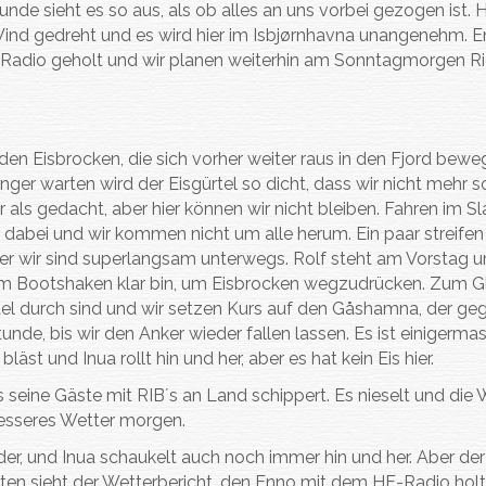
de sieht es so aus, als ob alles an uns vorbei gezogen ist. 
ind gedreht und es wird hier im Isbjørnhavna unangenehm. E
Radio geholt und wir planen weiterhin am Sonntagmorgen R
den Eisbrocken, die sich vorher weiter raus in den Fjord beweg
er warten wird der Eisgürtel so dicht, dass wir nicht mehr s
als gedacht, aber hier können wir nicht bleiben. Fahren im S
n dabei und wir kommen nicht um alle herum. Ein paar streife
aber wir sind superlangsam unterwegs. Rolf steht am Vorstag
 dem Bootshaken klar bin, um Eisbrocken wegzudrücken. Zum G
ürtel durch sind und wir setzen Kurs auf den Gåshamna, der g
Stunde, bis wir den Anker wieder fallen lassen. Es ist einigerma
äst und Inua rollt hin und her, aber es hat kein Eis hier.
as seine Gäste mit RIB´s an Land schippert. Es nieselt und die
besseres Wetter morgen.
der, und Inua schaukelt auch noch immer hin und her. Aber de
en sieht der Wetterbericht, den Enno mit dem HF-Radio holt