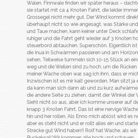
Walen. Finnwale finden wir später heraus – dach
sie startet mit ca 4 Knoten Fahrt, die leider imm
Grossegel nicht mehr gut. Der Wind kommt direkt
überhaupt nicht so wie angesagt, was Stärke un
und Taue machen, kann keiner unter Deck schlafen
ruhiger und die Fahrt geht wieder auf 3 Knoten 
steuerbord abtauchen. Superschön. Eigentlich ist e
die Inua in Schwärmen passieren und am Horizont
sehen. Teilweise tummeln sich 10-15 Stück an einer
weg und die Wellen sind zu hoch, um die Rücken 
meiner Wache oben war, sag ich ihm, dass er mich 
Inzwischen ist es mir kalt geworden. Man sitzt ja 
da kann man sich dann ab und zu kurz aufwärmen. 
die andere Seite zu ziehen, damit der Winkel der 
Sieht nicht so aus, aber ich komme unserer auf d
knapp 3 Knoten Fahrt. Das ist eine nervige Wache
hin und her rollen. Als Enno mich ablöst wird es
aber es steht nicht und er rollt alles ein und sta
Strecke gut Wind haben!! Rolf hat Wache, als wi
Buckelwal! Wir kommen alle hoch und schauen.