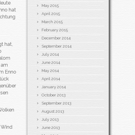
Heute
May 2015
nno hat
April 2015
ichtung
March 2015
February 2015
December 2014
t hat,
September 2014
o
July 2014
lalom
June 2014
n am
May 2014
 um Enno
lück
April 2014
egenüber
January 2014
ssen
October 2013
September 2013
 Wolken
August 2013
July 2013
r Wind
June 2013