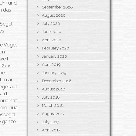
 Uhr und
September 2020
nn das
August 2020
 Segel
July 2020
es
June 2020
April 2020
le Vögel,
February 2020
len
January 2020
weit
April 2019
 2x in
me.
January 2019
ten an,
December 2018
egel auf
August 2018
ird.
July 2018
Inua hat
March 2018
die Inua
August 2017
ossegel,
ie ganze
July 2017
April 2017