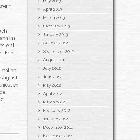
May 2013
r wenn
April 2013
March 2013
February 2013
ach
January 2013
dann im
October 2012
ns erst
September 2012
en. Enno
August 2012
July 2012
hmal an
June 2012
tigt ist
eniessen
May 2012
de,
April 2012
ich
March 2012
February 2012
January 2012
December 2011
November 2011