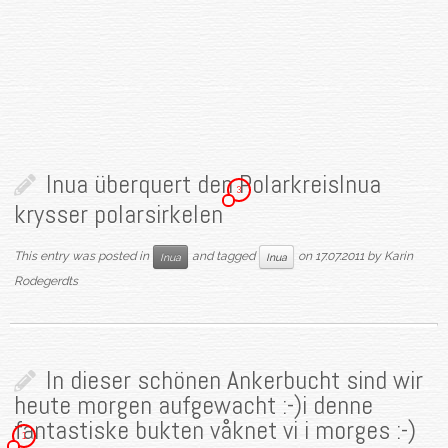
Inua überquert den Polarkreis
Inua
3
krysser polarsirkelen
This entry was posted in
and tagged
on
17.07.2011
by
Karin
Inua
Inua
Rodegerdts
In dieser schönen Ankerbucht sind wir
heute morgen aufgewacht :-)
i denne
fantastiske bukten våknet vi i morges :-)
1