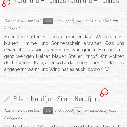
Nordfjord – Tonnes
Nordfjord – Tonnes
1
This entry was posted in
and tagged
on
18.07.2011
by
Karin
Inua
Inua
Rodegerdts
Eigentlich hatten wir heute morgen laut Wetterbericht
blauen Himmel und Sonnenschein erwartet. Was uns
erwartete als wir aufwachten war grauer Himmel mit
ganz wenigen kleinen blauen Stellen, hmpf! Wir wollten
doch baden!!! Naja, aber so ist das eben. Zum Glück ist es
angenehm warm und Wind hat es auch, obwohl […]
6
Sila – Nordfjord
Sila – Nordfjord
This entry was posted in
and tagged
on
17.07.2011
by
Karin
Inua
Inua
Rodegerdts
Der beste Tag!! Wir sind bei strahlend blauem Himmel in