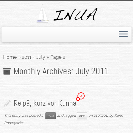
Skip
to
Home
»
2011
»
July
»
Page 2
content
Monthly Archives:
July 2011
2
Reipå, kurz vor Kunna
This entry was posted in
and tagged
on
21.07.2011
by
Karin
Inua
Inua
Rodegerdts