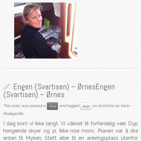
Engen (Svartisen) – Ørnes
Engen
(Svartisen) – Ørnes
This entry was posted in
and tagged
on
20.07.2011
by
Karin
Inua
Inua
Rodegerdts
I dag kom vi ikke langt. Vi våknet til forferdelig vær. Dyp
hengende skyer og yr. Ikke noe moro. Planen var å dra
enten til Myken, Støtt eller til en ankringsplass utenfor