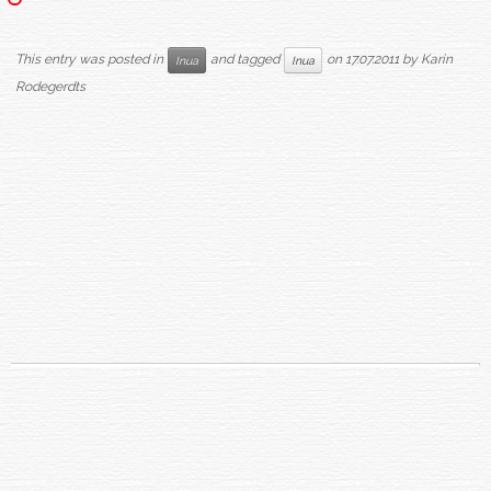
This entry was posted in
and tagged
on
17.07.2011
by
Karin
Inua
Inua
Rodegerdts