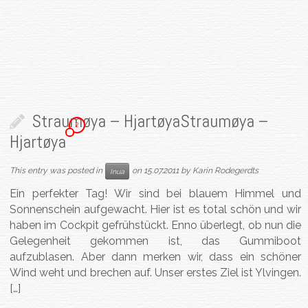
Straumøya – Hjartøya
Straumøya –
2
Hjartøya
This entry was posted in
on
15.07.2011
by
Karin Rodegerdts
Inua
Ein perfekter Tag! Wir sind bei blauem Himmel und
Sonnenschein aufgewacht. Hier ist es total schön und wir
haben im Cockpit gefrühstückt. Enno überlegt, ob nun die
Gelegenheit gekommen ist, das Gummiboot
aufzublasen. Aber dann merken wir, dass ein schöner
Wind weht und brechen auf. Unser erstes Ziel ist Ylvingen.
[…]