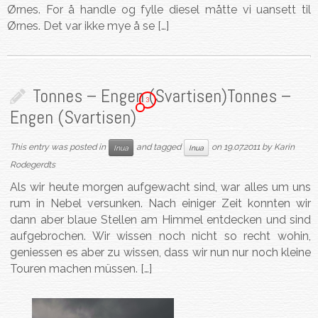
Ørnes. For å handle og fylle diesel måtte vi uansett til
Ørnes. Det var ikke mye å se […]
Tonnes – Engen (Svartisen)
Tonnes –
3
Engen (Svartisen)
This entry was posted in
and tagged
on
19.07.2011
by
Karin
Inua
Inua
Rodegerdts
Als wir heute morgen aufgewacht sind, war alles um uns
rum in Nebel versunken. Nach einiger Zeit konnten wir
dann aber blaue Stellen am Himmel entdecken und sind
aufgebrochen. Wir wissen noch nicht so recht wohin,
geniessen es aber zu wissen, dass wir nun nur noch kleine
Touren machen müssen. […]