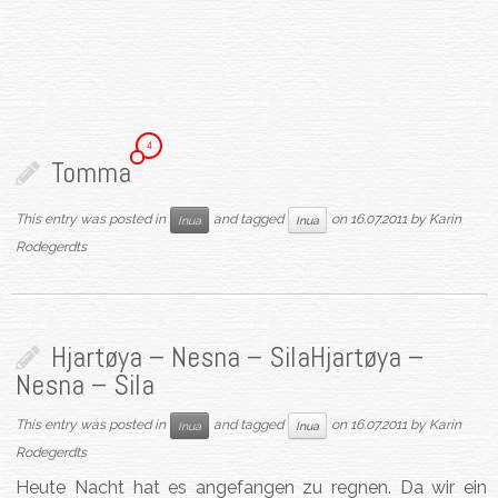
4
Tomma
This entry was posted in
and tagged
on
16.07.2011
by
Karin
Inua
Inua
Rodegerdts
Hjartøya – Nesna – Sila
Hjartøya –
Nesna – Sila
This entry was posted in
and tagged
on
16.07.2011
by
Karin
Inua
Inua
Rodegerdts
Heute Nacht hat es angefangen zu regnen. Da wir ein